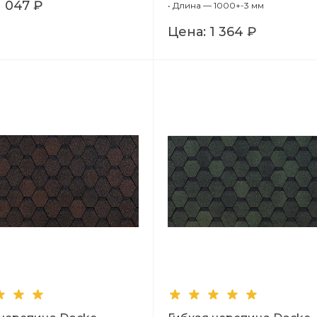
(Красный), 1,00м
1 047 ₽
•
Длина — 1000+-3 мм
Цена:
1 364 ₽