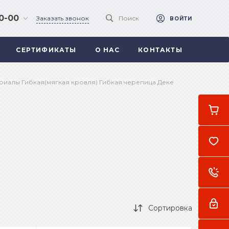
90-00
Заказать звонок
Поиск
ВОЙТИ
СЕРТИФИКАТЫ
О НАС
КОНТАКТЫ
 .
а
риалы Гибкая(мягкая кровля) Гибкая черепица Деке
Сортировка