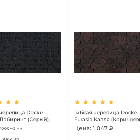
 черепица Docke
Гибкая черепица Docke
 Лабиринт (Серый),
Eurasia Капля (Коричнев
1,00м
Цена:
1 047 ₽
1000+-3 мм