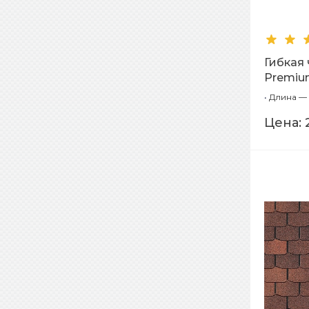
Гибкая
Premiu
1,00м
•
Длина — 
Цена: