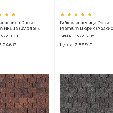
 черепица Docke
Гибкая черепица Docke
m Ницца (Фладен),
Premium Цюрих (Арахис)
1,00м
1000+-3 мм
•
Длина — 1000+-3 мм
2 046 ₽
Цена:
2 899 ₽