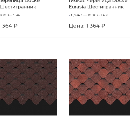
 черепица Docke
Гибкая черепица Docke
a Шестигранник
Eurasia Шестигранник
евый), 1,00м
(Зеленый), 1,00м
1000+-3 мм
•
Длина — 1000+-3 мм
1 364 ₽
Цена:
1 364 ₽