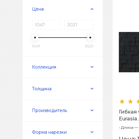
Цена
1047
3021
Коллекция
Толщина
Производитель
Гибкая
Eurasia
1,00м
•
Длина — 
Форма нарезки