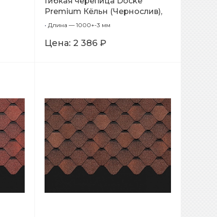
Гибкая черепица Docke
Premium Кёльн (Чернослив),
1,00м
•
Длина — 1000+-3 мм
Цена:
2 386 ₽