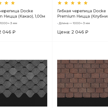
 черепица Docke
Гибкая черепица Docke
 Ницца (Какао), 1,00м
Premium Ницца (Клубник
1,00м
1000+-3 мм
•
Длина — 1000+-3 мм
2 046 ₽
Цена:
2 046 ₽