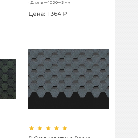
(Серый), 1,00м
•
Длина — 1000+-3 мм
Цена:
1 364 ₽