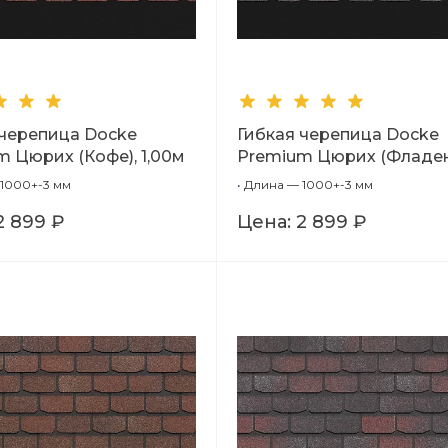
 черепица Docke
Гибкая черепица Docke
 Цюрих (Кофе), 1,00м
Premium Цюрих (Фладен
1,00м
1000+-3 мм
•
Длина — 1000+-3 мм
2 899 ₽
Цена:
2 899 ₽