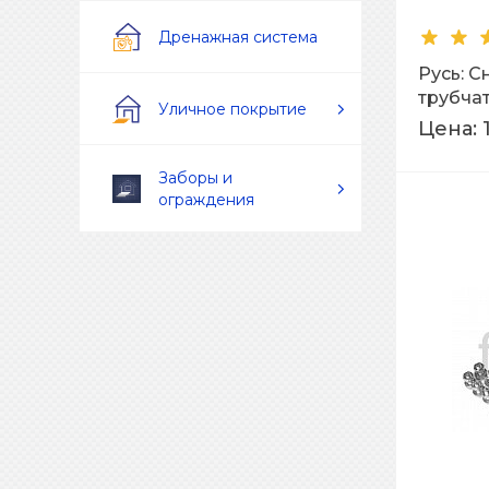
Дренажная система
Русь: 
трубча
Уличное покрытие
L=3м Ra
Цена:
Заборы и
ограждения