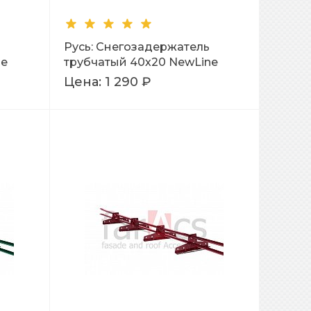
Русь: Снегозадержатель
ne
трубчатый 40х20 NewLine
L=3м Ral 7004
Цена:
1 290 ₽