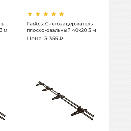
ль
FarAcs: Снегозадержатель
3 м
плоско-овальный 40х20 3 м
Ral 9005
Цена:
3 355 ₽