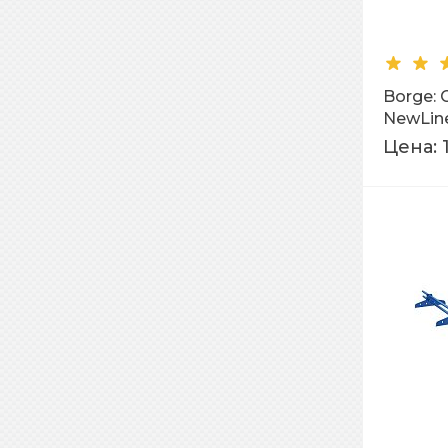
Borge:
NewLine
Цена: