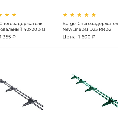
: Снегозадержатель
Borge: Снегозадержате
-овальный 40х20 3 м
NewLine 3м D25 RR 32
3 355 ₽
Цена:
1 600 ₽