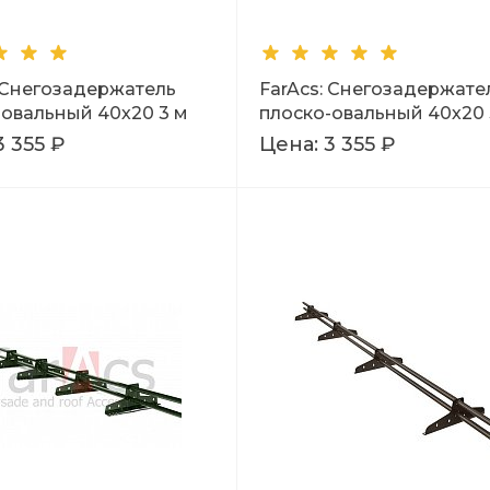
: Снегозадержатель
FarAcs: Снегозадержате
-овальный 40х20 3 м
плоско-овальный 40х20 
5
Ral 7004
3 355 ₽
Цена:
3 355 ₽