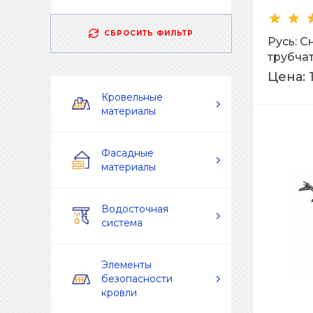
СБРОСИТЬ ФИЛЬТР
Русь: 
трубча
L=3м Ra
Цена:
Кровельные
материалы
Фасадные
материалы
Водосточная
система
Элементы
безопасности
кровли