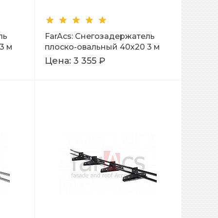
ль
FarAcs: Снегозадержатель
3 м
плоско-овальный 40х20 3 м
Ral 3005
Цена:
3 355 ₽