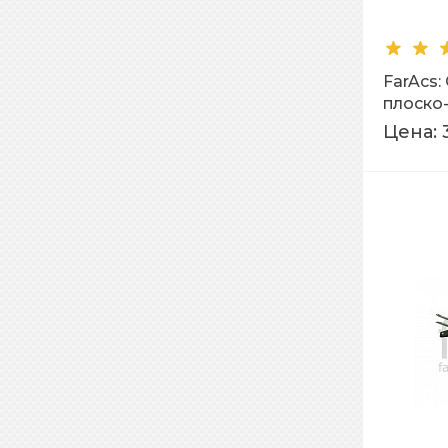
FarAcs
плоско
Ral 500
Цена: