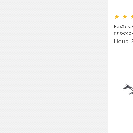
FarAcs
плоско
RR 11
Цена: