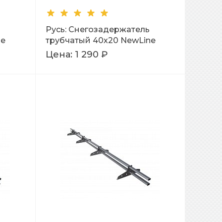
Русь: Снегозадержатель
ne
трубчатый 40х20 NewLine
L=3м Ral 7024
Цена:
1 290 ₽