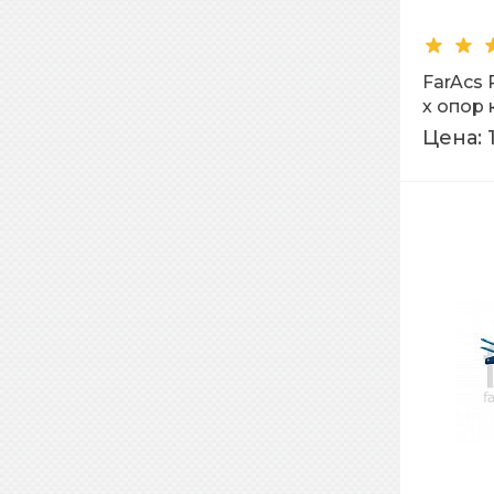
FarAcs
х опор
Фальце
Цена: