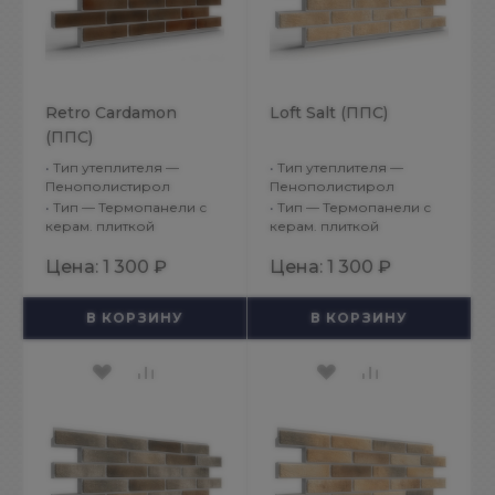
Retro Cardamon
Loft Salt (ППС)
(ППС)
•
Тип утеплителя —
•
Тип утеплителя —
Пенополистирол
Пенополистирол
•
Тип — Термопанели с
•
Тип — Термопанели с
керам. плиткой
керам. плиткой
Цена:
1 300 ₽
Цена:
1 300 ₽
В КОРЗИНУ
В КОРЗИНУ