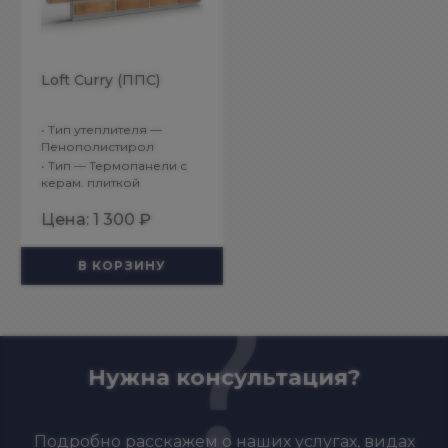
Loft Curry (ППС)
•
Тип утеплителя —
Пенополистирол
•
Тип — Термопанели с
керам. плиткой
Цена:
1 300 ₽
В КОРЗИНУ
Нужна консультация?
Подробно расскажем о наших услугах, видах