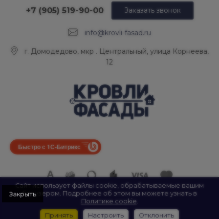
+7 (905) 519-90-00
Заказать звонок
info@krovli-fasad.ru
г. Домодедово, мкр . Центральный, улица Корнеева,
12
Быстро с 1С-Битрикс
Сайт использует файлы cookie, обрабатываемые вашим
браузером. Подробнее об этом вы можете узнать в
© 2026 ООО «КРОВЛИ И ФАСАДЫ», Все права защищены.
Политике cookie
.
ИП Найда А. А. ИНН: 500907922547
Принять
Настроить
Отклонить