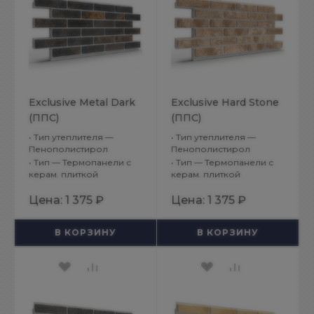
Exclusive Metal Dark
Exclusive Hard Stone
(ППС)
(ППС)
•
Тип утеплителя —
•
Тип утеплителя —
Пенополистирол
Пенополистирол
•
Тип — Термопанели с
•
Тип — Термопанели с
керам. плиткой
керам. плиткой
Цена:
1 375 ₽
Цена:
1 375 ₽
В КОРЗИНУ
В КОРЗИНУ