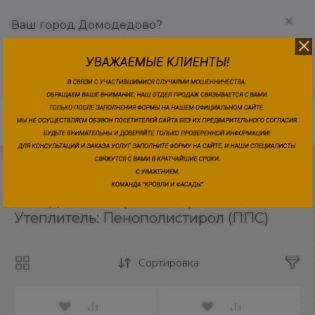
Ваш город Домодедово?
ДА
ИЗМЕНИТЬ
Главная
/
Каталог товаров
/
Фасадные материалы
/
Фасадные
Фасадные материалы Термопанели
Утеплитель: Пенополистирол (ППС)
Сортировка