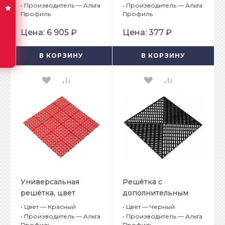
цвет Черный
Желтый
•
Производитель — Альта
•
Производитель — Альта
Профиль
Профиль
Цена:
6 905 ₽
Цена:
377 ₽
В КОРЗИНУ
В КОРЗИНУ
Универсальная
Решётка с
решётка, цвет
дополнительным
Красный
обрамлением, цвет
•
Цвет — Красный
•
Цвет — Черный
Черный
•
Производитель — Альта
•
Производитель — Альта
Профиль
Профиль