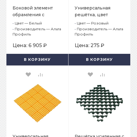
Боковой элемент
Универсальная
обрамления с
решётка, цвет
замками, цвет Белый
Розовый
•
Цвет — Белый
•
Цвет — Розовый
•
Производитель — Альта
•
Производитель — Альта
Профиль
Профиль
Цена:
6 905 ₽
Цена:
275 ₽
В КОРЗИНУ
В КОРЗИНУ
Универсальная
Решётка усиленная с