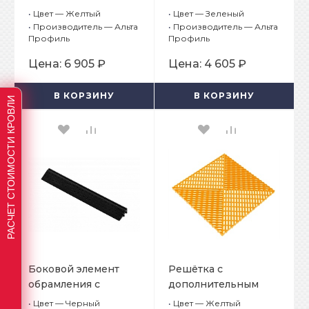
замками, цвет
Зеленый
•
Цвет — Желтый
•
Цвет — Зеленый
Желтый
•
Производитель — Альта
•
Производитель — Альта
Профиль
Профиль
Цена:
6 905 ₽
Цена:
4 605 ₽
В КОРЗИНУ
В КОРЗИНУ
РАСЧЕТ СТОИМОСТИ КРОВЛИ
Боковой элемент
Решётка с
обрамления с
дополнительным
пазами под замки,
обрамлением, цвет
•
Цвет — Черный
•
Цвет — Желтый