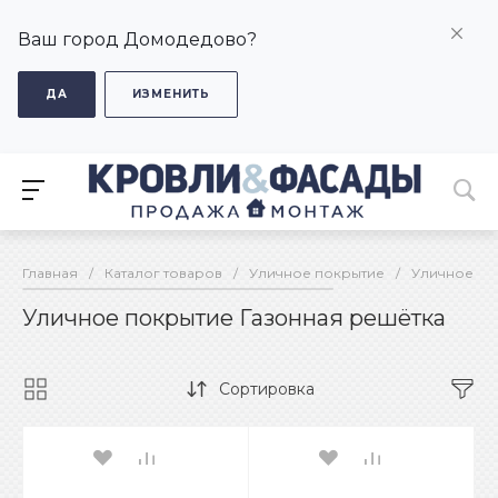
Ваш город Домодедово?
ДА
ИЗМЕНИТЬ
Главная
/
Каталог товаров
/
Уличное покрытие
/
Уличное по
Уличное покрытие Газонная решётка
Сортировка