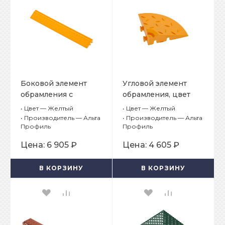
Боковой элемент
Угловой элемент
обрамления с
обрамления, цвет
пазами под замки,
Желтый
•
Цвет — Желтый
•
Цвет — Желтый
цвет Желтый
•
Производитель — Альта
•
Производитель — Альта
Профиль
Профиль
Цена:
6 905 ₽
Цена:
4 605 ₽
В КОРЗИНУ
В КОРЗИНУ