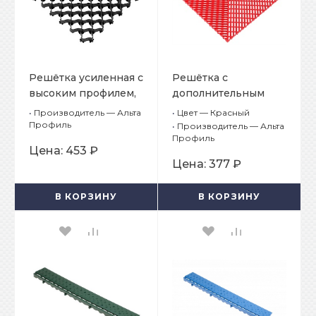
Решётка усиленная с
Решётка с
высоким профилем,
дополнительным
цвет Черный
обрамлением, цвет
•
Производитель — Альта
•
Цвет — Красный
Красный
Профиль
•
Производитель — Альта
Профиль
Цена:
453 ₽
Цена:
377 ₽
В КОРЗИНУ
В КОРЗИНУ