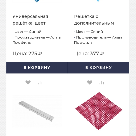
Универсальная
Решётка с
решётка, цвет
дополнительным
Синий
обрамлением, цвет
•
Цвет — Синий
•
Цвет — Синий
Синий
•
Производитель — Альта
•
Производитель — Альта
Профиль
Профиль
Цена:
275 ₽
Цена:
377 ₽
В КОРЗИНУ
В КОРЗИНУ