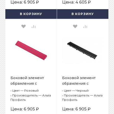
Цена:
6 905 ₽
Цена:
4 605 ₽
В КОРЗИНУ
В КОРЗИНУ
Боковой элемент
Боковой элемент
обрамления с
обрамления с
пазами под замки,
замками, цвет
•
Цвет — Розовый
•
Цвет — Черный
цвет Розовый
Черный
•
Производитель — Альта
•
Производитель — Альта
Профиль
Профиль
Цена:
6 905 ₽
Цена:
6 905 ₽