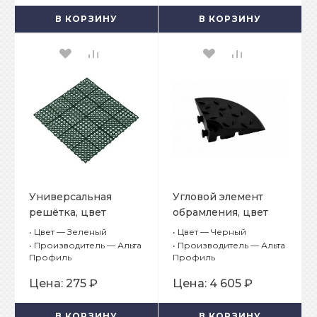
В КОРЗИНУ
В КОРЗИНУ
Универсальная
Угловой элемент
решётка, цвет
обрамления, цвет
Зеленый
Черный
•
Цвет — Зеленый
•
Цвет — Черный
•
Производитель — Альта
•
Производитель — Альта
Профиль
Профиль
Цена:
275 ₽
Цена:
4 605 ₽
В КОРЗИНУ
В КОРЗИНУ