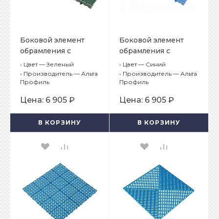
Боковой элемент
Боковой элемент
обрамления с
обрамления с
замками, цвет
замками, цвет Синий
•
Цвет — Зеленый
•
Цвет — Синий
Зеленый
•
Производитель — Альта
•
Производитель — Альта
Профиль
Профиль
Цена:
6 905 ₽
Цена:
6 905 ₽
В КОРЗИНУ
В КОРЗИНУ