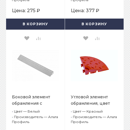
Цена:
275 ₽
Цена:
377 ₽
В КОРЗИНУ
В КОРЗИНУ
Боковой элемент
Угловой элемент
обрамления с
обрамления, цвет
пазами под замки,
Красный
•
Цвет — Белый
•
Цвет — Красный
цвет Белый
•
Производитель — Альта
•
Производитель — Альта
Профиль
Профиль