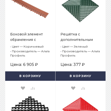
Боковой элемент
Решётка с
обрамления с
дополнительным
замками, цвет
обрамлением, цвет
•
Цвет — Коричневый
•
Цвет — Зеленый
Коричневый
Зеленый
•
Производитель — Альта
•
Производитель — Альта
Профиль
Профиль
Цена:
6 905 ₽
Цена:
377 ₽
В КОРЗИНУ
В КОРЗИНУ