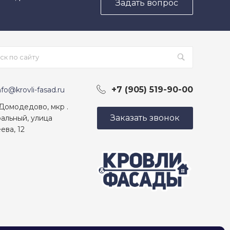
Задать вопрос
+7 (905) 519-90-00
nfo@krovli-fasad.ru
 Домодедово, мкр .
Заказать звонок
альный, улица
ева, 12