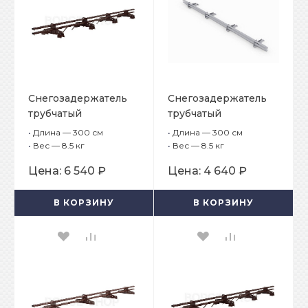
Снегозадержатель
Снегозадержатель
трубчатый
трубчатый
плоскоовальный
плоскоовальный
•
Длина — 300 см
•
Длина — 300 см
BORGE 25х45 мм, L-3
BORGE 25х45 мм, L-3
•
Вес — 8.5 кг
•
Вес — 8.5 кг
м, 4 опоры опоры
м, 4 опоры для
Цена:
6 540 ₽
Цена:
4 640 ₽
для профнастила H-
металлочерепицы с
60, H-75
шагом обрешётки
В КОРЗИНУ
В КОРЗИНУ
400 мм