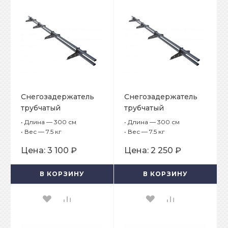
Снегозадержатель
Снегозадержатель
трубчатый
трубчатый
плоскоовальный
плоскоовальный
•
Длина — 300 см
•
Длина — 300 см
Русский рубеж
Русский рубеж
•
Вес — 7.5 кг
•
Вес — 7.5 кг
25х45 мм, L-3 м, 4
25х45 мм, L-3 м, 4
Цена:
3 100 ₽
Цена:
2 250 ₽
опоры для
опоры для
фальцевой кровли
профнастила
В КОРЗИНУ
В КОРЗИНУ