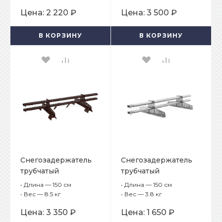
1,5 м, 2 опоры для
1,5 м, 2 опоры опоры
Цена:
2 220 ₽
Цена:
3 500 ₽
металлочерепицы с
для профнастила H-
шагом обрешётки
114
В КОРЗИНУ
В КОРЗИНУ
350 мм
Снегозадержатель
Снегозадержатель
трубчатый
трубчатый
плоскоовальный
плоскоовальный
•
Длина — 150 см
•
Длина — 150 см
BORGE 25х45 мм, L-
BORGE 25х45мм, L-1,5
•
Вес — 8.5 кг
•
Вес — 3.8 кг
1,5 м, 2 опоры опоры
м, 2 опоры опоры
Цена:
3 350 ₽
Цена:
1 650 ₽
для профнастила H-
для материалов на