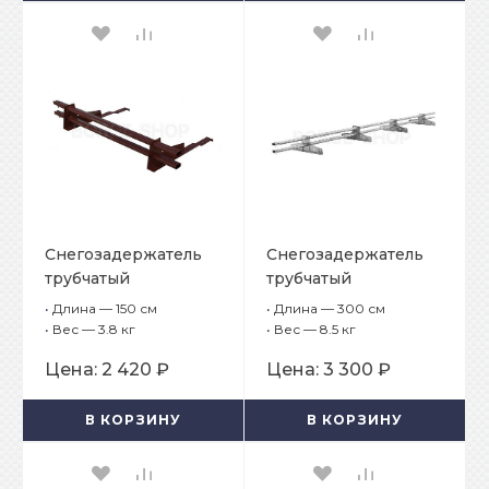
Снегозадержатель
Снегозадержатель
трубчатый
трубчатый
плоскоовальный
плоскоовальный
•
Длина — 150 см
•
Длина — 300 см
BORGE 25х45мм, L-1,5
BORGE 25х45 мм, L-3
•
Вес — 3.8 кг
•
Вес — 8.5 кг
м, 2 опоры опоры
м, 4 опоры для
Цена:
2 420 ₽
Цена:
3 300 ₽
для черепичной
металлочерепицы
кровли
В КОРЗИНУ
В КОРЗИНУ