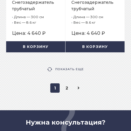
Снегозадержатель
Снегозадержатель
трубчатый
трубчатый
плоскоовальный
плоскоовальный
•
Длина — 300 см
•
Длина — 300 см
BORGE 25х45 мм, L-3
BORGE 25х45 мм, L-3
•
Вес — 8.6 кг
•
Вес — 8.6 кг
м, 4 опоры для
м, 4 опоры для
Цена:
4 640 ₽
Цена:
4 640 ₽
черепичной кровли
кровли из
композитной
В КОРЗИНУ
В КОРЗИНУ
черепицы
ПОКАЗАТЬ ЕЩЕ
1
2
Нужна консультация?