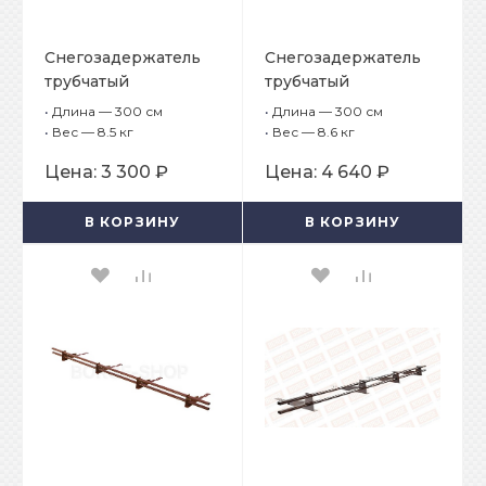
Снегозадержатель
Снегозадержатель
трубчатый
трубчатый
плоскоовальный
плоскоовальный
•
Длина — 300 см
•
Длина — 300 см
BORGE 25х45 мм, L-3
BORGE 25х45 мм, L-3
•
Вес — 8.5 кг
•
Вес — 8.6 кг
м, 4 опоры для
м, 4 опоры для
Цена:
3 300 ₽
Цена:
4 640 ₽
материалов на
гибкой черепицы
основе битума
В КОРЗИНУ
В КОРЗИНУ