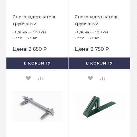
Снегозадержатель
Снегозадержатель
трубчатый
трубчатый
плоскоовальный
плоскоовальный
•
Длина — 300 см
•
Длина — 300 см
Русский рубеж
Русский рубеж
•
Вес — 7.5 кг
•
Вес — 7.5 кг
25х45 мм, L-3 м, 4
25х45 мм, L-3 м, 4
Цена:
2 650 ₽
Цена:
2 750 ₽
опоры для
опоры для
металлочерепицы с
металлочерепицы с
В КОРЗИНУ
В КОРЗИНУ
шагом обрешётки
шагом обрешётки
350 мм
400 мм