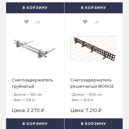
60, H-75
основе битума
В КОРЗИНУ
В КОРЗИНУ
Снегозадержатель
Снегозадержатель
трубчатый
решетчатый BORGE
плоскоовальный
L-2,5 м, для
•
Длина — 150 см
•
Длина — 300 см
BORGE 25х45мм, L-1,5
черепичной кровли
•
Вес — 3.8 кг
•
Вес — 8.5 кг
м, 2 опоры опоры
Цена:
2 270 ₽
Цена:
7 210 ₽
для гибкой
черепицы
В КОРЗИНУ
В КОРЗИНУ