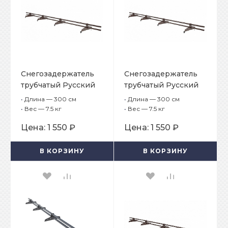
Снегозадержатель
Снегозадержатель
трубчатый Русский
трубчатый Русский
рубеж D-25 мм, L-3
рубеж D-25 мм, L-3
•
Длина — 300 см
•
Длина — 300 см
м, 4 опоры для
м, 4 опоры для
•
Вес — 7.5 кг
•
Вес — 7.5 кг
профнастила
материалов на
Цена:
1 550 ₽
Цена:
1 550 ₽
основе битума
В КОРЗИНУ
В КОРЗИНУ