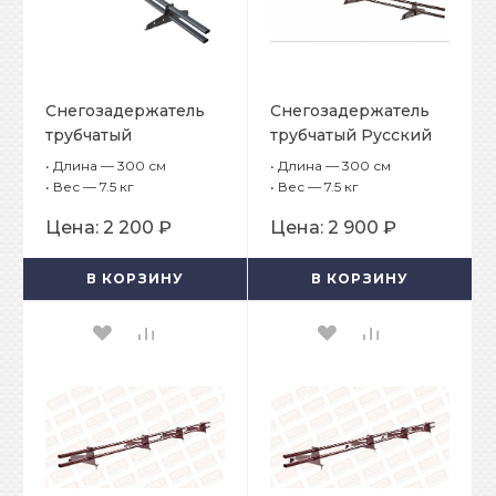
Снегозадержатель
Снегозадержатель
трубчатый
трубчатый Русский
плоскоовальный
рубеж D-25 мм, L-3
•
Длина — 300 см
•
Длина — 300 см
Русский рубеж
м, 4 опоры для
•
Вес — 7.5 кг
•
Вес — 7.5 кг
20х40 мм, L-3 м, 4
фальцевой кровли
Цена:
2 200 ₽
Цена:
2 900 ₽
опоры для
профнастила
В КОРЗИНУ
В КОРЗИНУ