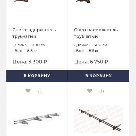
Снегозадержатель
Снегозадержатель
трубчатый
трубчатый
плоскоовальный
плоскоовальный
•
Длина — 300 см
•
Длина — 300 см
BORGE 25х45 мм, L-3
BORGE 25х45 мм, L-3
•
Вес — 8.5 кг
•
Вес — 8.5 кг
м, 4 опоры для
м, 4 опоры опоры
Цена:
3 300 ₽
Цена:
6 750 ₽
профнастила
для профнастила H-
114
В КОРЗИНУ
В КОРЗИНУ