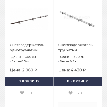
Снегозадержатель
Снегозадержатель
однотрубчатый
трубчатый
BORGE 25х45 мм, L-3
плоскоовальный
•
Длина — 300 см
•
Длина — 300 см
м, 4 опоры для
BORGE 25х45 мм, L-3
•
Вес — 8.5 кг
•
Вес — 8.5 кг
металлочерепицы
м, 4 опоры для
Цена:
2 060 ₽
Цена:
4 430 ₽
металлочерепицы с
шагом обрешётки
В КОРЗИНУ
В КОРЗИНУ
350 мм