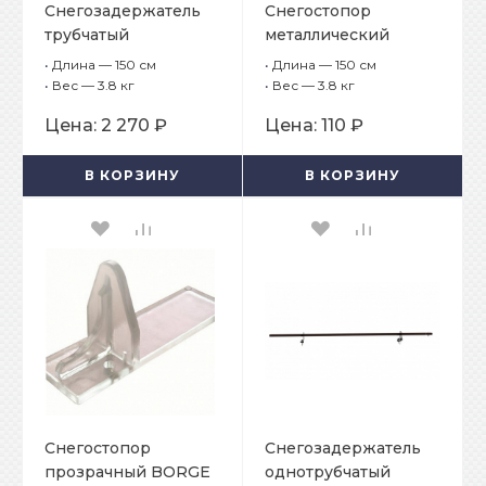
Снегозадержатель
Снегостопор
трубчатый
металлический
плоскоовальный
BORGE для гибкой
•
Длина — 150 см
•
Длина — 150 см
BORGE 25х45мм, L-1,5
черепицы
•
Вес — 3.8 кг
•
Вес — 3.8 кг
м, 2 опоры для
Цена:
2 270 ₽
Цена:
110 ₽
металлочерепицы с
шагом обрешётки
В КОРЗИНУ
В КОРЗИНУ
400 мм
Снегостопор
Снегозадержатель
прозрачный BORGE
однотрубчатый