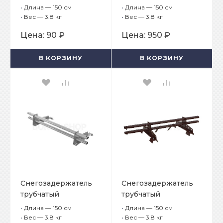
для мягкой кровли
BORGE 25х45 мм, L-
•
Длина — 150 см
•
Длина — 150 см
1,5 м, 2 опоры для
•
Вес — 3.8 кг
•
Вес — 3.8 кг
металлочерепицы
Цена:
90 ₽
Цена:
950 ₽
В КОРЗИНУ
В КОРЗИНУ
Снегозадержатель
Снегозадержатель
трубчатый
трубчатый
плоскоовальный
плоскоовальный
•
Длина — 150 см
•
Длина — 150 см
BORGE 25х45 мм, L-
BORGE 25х45 мм, L-
•
Вес — 3.8 кг
•
Вес — 3.8 кг