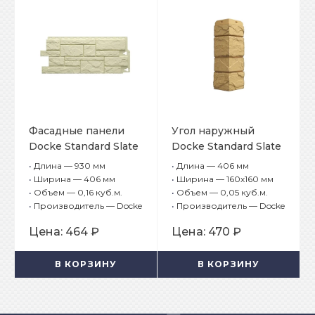
Фасадные панели
Угол наружный
Docke Standard Slate
Docke Standard Slate
(Сланец) Шамони
(Сланец) Церматт
•
Длина — 930 мм
•
Длина — 406 мм
•
Ширина — 406 мм
•
Ширина — 160х160 мм
•
Объем — 0,16 куб.м.
•
Объем — 0,05 куб.м.
•
Производитель — Docke
•
Производитель — Docke
Цена:
464 ₽
Цена:
470 ₽
В КОРЗИНУ
В КОРЗИНУ