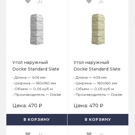
Угол наружный
Угол наружный
Docke Standard Slate
Docke Standard Slate
(Сланец) Лех
(Сланец) Шамони
•
Длина — 406 мм
•
Длина — 406 мм
•
Ширина — 160х160 мм
•
Ширина — 160х160 мм
•
Объем — 0,05 куб.м.
•
Объем — 0,05 куб.м.
•
Производитель — Docke
•
Производитель — Docke
Цена:
470 ₽
Цена:
470 ₽
В КОРЗИНУ
В КОРЗИНУ