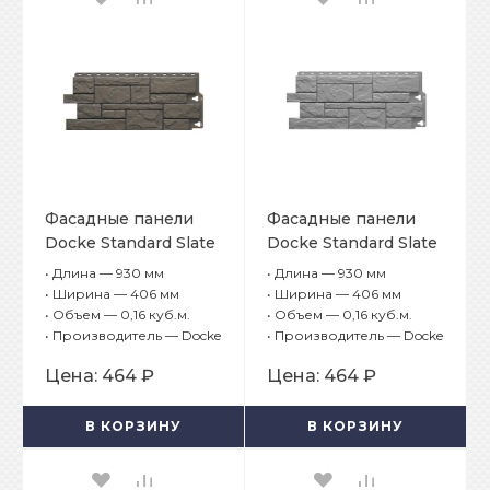
Фасадные панели
Фасадные панели
Docke Standard Slate
Docke Standard Slate
(Сланец) Куршевель
(Сланец) Валь-
•
Длина — 930 мм
•
Длина — 930 мм
Гардена
•
Ширина — 406 мм
•
Ширина — 406 мм
•
Объем — 0,16 куб.м.
•
Объем — 0,16 куб.м.
•
Производитель — Docke
•
Производитель — Docke
Цена:
464 ₽
Цена:
464 ₽
В КОРЗИНУ
В КОРЗИНУ