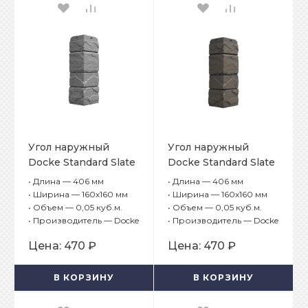
Угол наружный
Угол наружный
Docke Standard Slate
Docke Standard Slate
(Сланец) Валь-
(Сланец) Куршевель
•
Длина — 406 мм
•
Длина — 406 мм
Гардена
•
Ширина — 160х160 мм
•
Ширина — 160х160 мм
•
Объем — 0,05 куб.м.
•
Объем — 0,05 куб.м.
•
Производитель — Docke
•
Производитель — Docke
Цена:
470 ₽
Цена:
470 ₽
В КОРЗИНУ
В КОРЗИНУ