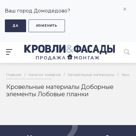
Ваш город Домодедово?
ДА
ИЗМЕНИТЬ
Главная
/
Каталог товаров
/
Кровельные материалы
/
Кровел
Кровельные материалы Доборные
элементы Лобовые планки