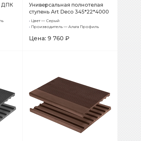
з ДПК
Универсальная полнотелая
ступень Art Deco 345*22*4000
(Серый)
ль
•
Цвет — Серый
•
Производитель — Альта Профиль
Цена:
9 760 ₽