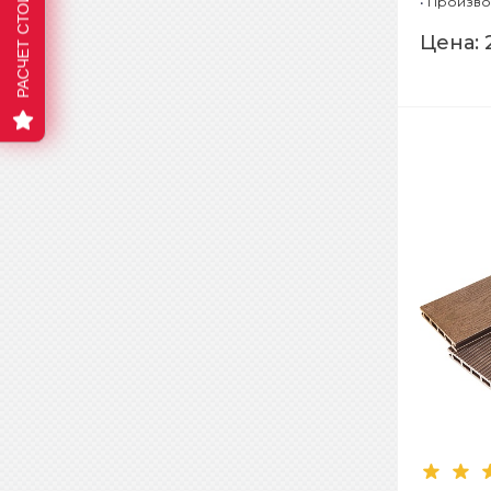
•
Произво
(станда
Цена: