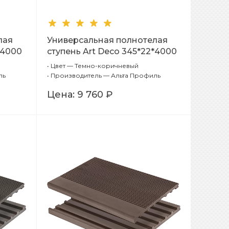
лая
Универсальная полнотелая
*4000
ступень Art Deco 345*22*4000
(темно-коричневый)
•
Цвет — Темно-коричневый
ль
•
Производитель — Альта Профиль
Цена:
9 760 ₽