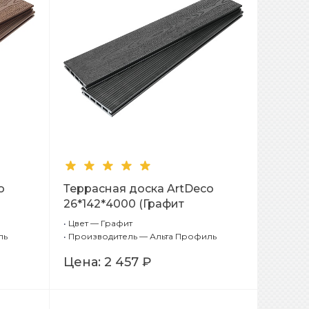
o
Террасная доска ArtDeco
26*142*4000 (Графит
Шлифовка + Тиснение
•
Цвет — Графит
(стандарт))
ль
•
Производитель — Альта Профиль
Цена:
2 457 ₽