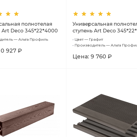
сальная полнотелая
Универсальная полноте
 Art Deco 345*22*4000
ступень Art Deco 345*22
а)
(Графит)
дитель — Альта Профиль
•
Цвет — Графит
•
Производитель — Альта Профи
10 927 ₽
Цена:
9 760 ₽