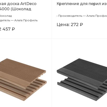
ная доска ArtDeco
Крепление для перил и
*4000 (Шоколад
ка + Тиснение
Шоколад
•
Производитель — Альта Профи
рт))
дитель — Альта Профиль
Цена:
272 ₽
2 457 ₽