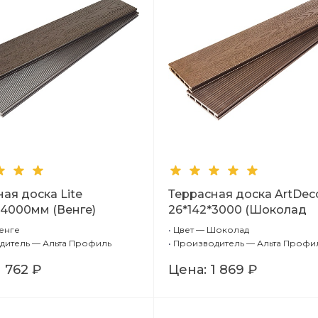
ая доска Lite
Террасная доска ArtDec
х4000мм (Венге)
26*142*3000 (Шоколад
Шлифовка + Тиснение
енге
•
Цвет — Шоколад
(стандарт))
дитель — Альта Профиль
•
Производитель — Альта Профи
1 762 ₽
Цена:
1 869 ₽