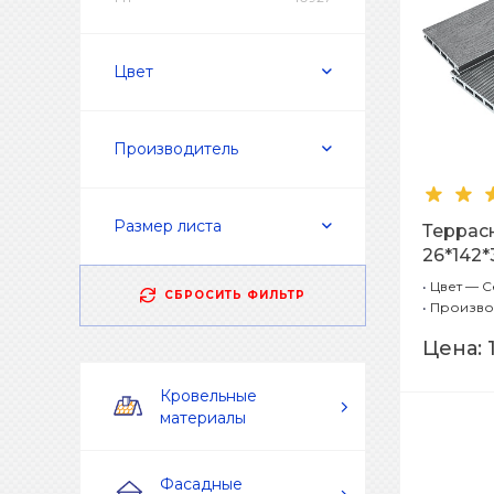
Цвет
Производитель
Размер листа
Террас
26*142
Шлифов
•
Цвет — 
СБРОСИТЬ ФИЛЬТР
(станда
•
Произво
Цена:
Кровельные
материалы
Фасадные