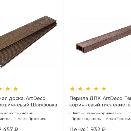
ая доска, ArtDeco,
Перила ДПК, ArtDeco, Т
коричневый Шлифовка
коричневый тиснение п
ние (стандарт), 4м.
дерево
Темно-коричневый
•
Цвет — Темно-коричневый
дитель — Альта Профиль
•
Производитель — Альта Профи
2 457 ₽
Цена:
1 932 ₽