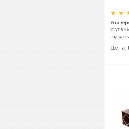
Универ
ступень
(Бронз
•
Произво
Цена: