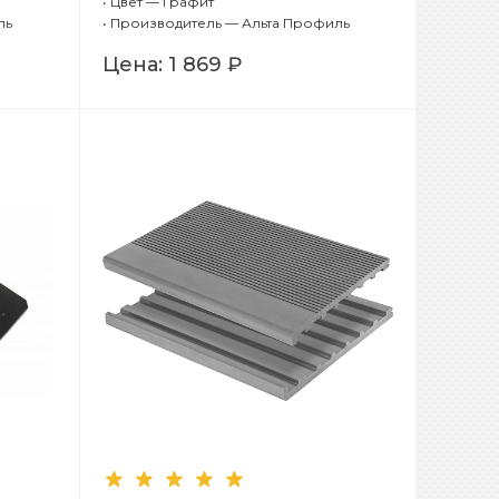
•
Цвет — Графит
(стандарт))
ль
•
Производитель — Альта Профиль
Цена:
1 869 ₽