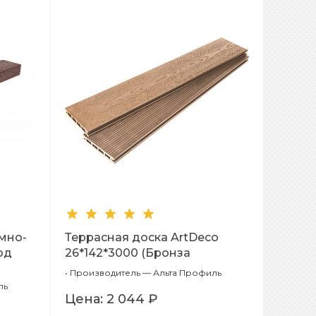
емно-
Террасная доска ArtDeco
од
26*142*3000 (Бронза
Шлифовка + Тиснение
•
Производитель — Альта Профиль
(стандарт))
ль
Цена:
2 044 ₽