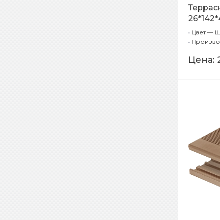
Террас
26*142
Шлифов
•
Цвет — 
(станда
•
Произво
Цена: