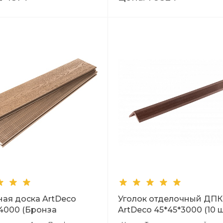
ная доска ArtDeco
Уголок отделочный ДПК
*4000 (Бронза
ArtDeco 45*45*3000 (10 ш
ка + Тиснение
(Темно-коричневый тис