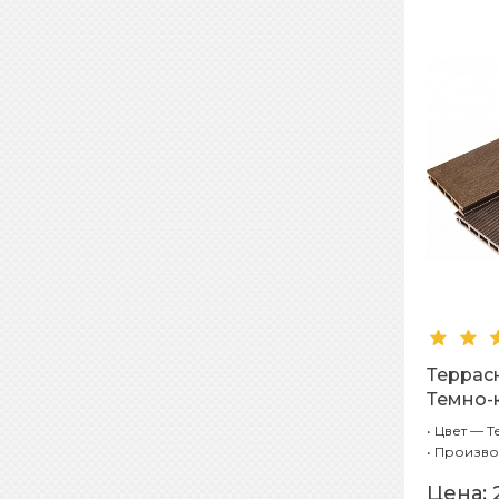
Террасн
Темно-
+ Тисне
•
Цвет — 
•
Произво
Цена: