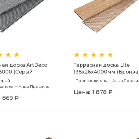
ная доска ArtDeco
Террасная доска Lite
*3000 (Серый
138х26х4000мм (Бронза
ка + Тиснение
Серый
•
Производитель — Альта Профи
рт))
дитель — Альта Профиль
Цена:
1 878 ₽
1 869 ₽