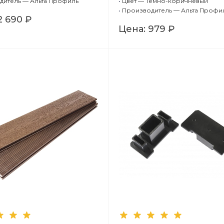
дитель — Альта Профиль
•
Цвет — Темно-коричневый
рт))
под дерево)
•
Производитель — Альта Профи
2 690 ₽
Цена:
979 ₽