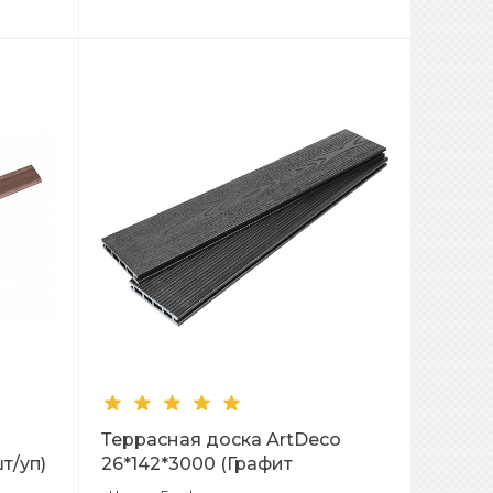
Террасная доска ArtDeco
т/уп)
26*142*3000 (Графит
нение
Шлифовка + Тиснение