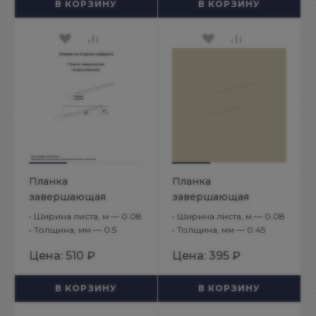
В КОРЗИНУ
В КОРЗИНУ
Планка
Планка
завершающая
завершающая
65х3000 (VALORI-20-
65х3000 (ПЭ-01-1035-
•
Ширина листа, м — 0.08
•
Ширина листа, м — 0.08
Violet-0.5)
0.45)
•
Толщина, мм — 0.5
•
Толщина, мм — 0.45
Цена:
510 ₽
Цена:
395 ₽
В КОРЗИНУ
В КОРЗИНУ