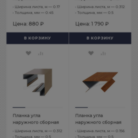
75х75х3000
верхняя 3D
•
Ширина листа, м — 0.17
•
Ширина листа, м — 0.312
(VikingMP-01-7024-
Woodstock
•
Толщина, мм — 0.45
•
Толщина, мм — 0.5
0.45)
83х30х3000
Цена:
880 ₽
Цена:
1 790 ₽
(ECOSTEEL-01-
МореныйДуб-0.5)
В КОРЗИНУ
В КОРЗИНУ
Планка угла
Планка угла
наружного сборная
наружного сборная
верхняя 3D
нижняя Woodstock
•
Ширина листа, м — 0.312
•
Ширина листа, м — 0.156
Woodstock
70х28х3000
•
Толщина, мм — 0.5
•
Толщина, мм — 0.5