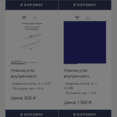
В КОРЗИНУ
В КОРЗИНУ
Планка угла
Планка угла
внутреннего
внутреннего
75х75х3000 (ПЭ-01-
сложного 75х3000
•
Ширина листа, м — 0.17
•
Ширина листа, м —
9003-0.4)
(ПЭ-01-5002-0.5)
0.208
•
Толщина, мм — 0.4
•
Толщина, мм — 0.5
Цена:
505 ₽
Цена:
1 365 ₽
В КОРЗИНУ
В КОРЗИНУ