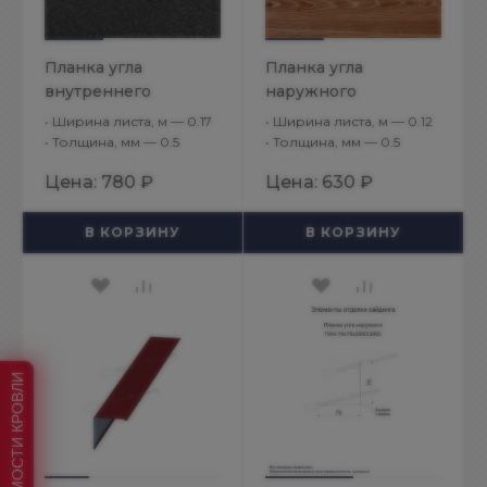
Планка угла
Планка угла
внутреннего
наружного
75х75х2000
50х50х2000
•
Ширина листа, м — 0.17
•
Ширина листа, м — 0.12
(VikingMP E-20-
(ECOSTEEL_T-01-
•
Толщина, мм — 0.5
•
Толщина, мм — 0.5
7024-0.5)
Кедр-0.5)
Цена:
780 ₽
Цена:
630 ₽
В КОРЗИНУ
В КОРЗИНУ
РАСЧЕТ СТОИМОСТИ КРОВЛИ