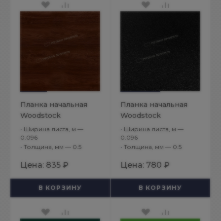
Планка начальная
Планка начальная
Woodstock
Woodstock
12х15х3000
12х15х3000
•
Ширина листа, м —
•
Ширина листа, м —
(ECOSTEEL-01-
(VikingMP E-20-
0.096
0.096
•
Толщина, мм — 0.5
•
Толщина, мм — 0.5
МореныйДуб-0.5)
9005-0.5)
Цена:
835 ₽
Цена:
780 ₽
В КОРЗИНУ
В КОРЗИНУ