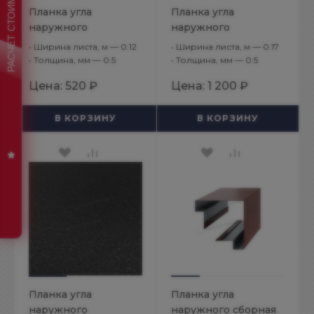
Планка угла
Планка угла
наружного
наружного
50х50х2000
75х75х3000
•
Ширина листа, м — 0.12
•
Ширина листа, м — 0.17
NormanMP (ПЭ-01-
(PURMAN-20-7024-
•
Толщина, мм — 0.5
•
Толщина, мм — 0.5
3011-0.5)
0.5)
Цена:
520 ₽
Цена:
1 200 ₽
В КОРЗИНУ
В КОРЗИНУ
Планка угла
Планка угла
наружного
наружного сборная