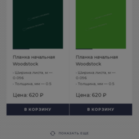
Планка начальная
Планка начальная
Woodstock
Woodstock
12х15х3000
12х15х3000
•
Ширина листа, м —
•
Ширина листа, м —
NormanMP (ПЭ-01-
NormanMP (ПЭ-01-
0.096
0.096
•
Толщина, мм — 0.5
•
Толщина, мм — 0.5
6005-0.5)
6018-0.5)
Цена:
620 ₽
Цена:
620 ₽
В КОРЗИНУ
В КОРЗИНУ
ПОКАЗАТЬ ЕЩЕ