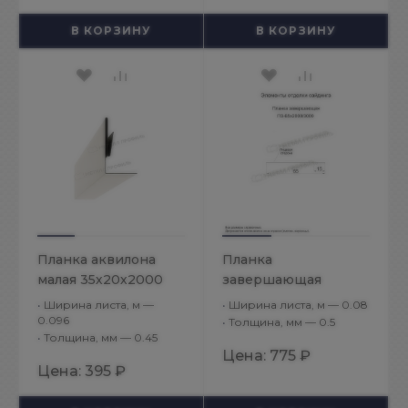
В КОРЗИНУ
В КОРЗИНУ
Планка аквилона
Планка
малая 35х20х2000
завершающая
(ПЭ-01-9010-0.45)
65х3000 (PURMAN-
•
Ширина листа, м —
•
Ширина листа, м — 0.08
20-Tourmalin-0.5)
0.096
•
Толщина, мм — 0.5
•
Толщина, мм — 0.45
Цена:
775 ₽
Цена:
395 ₽