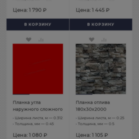
83х30х3000
(ECOSTEEL_T-01-
Цена:
1 790 ₽
Цена:
1 445 ₽
(ECOSTEEL-01-
Кедр-0.5)
Сосна-0.5)
В КОРЗИНУ
В КОРЗИНУ
Планка угла
Планка отлива
наружного сложного
180х30х2000
75х75х3000 (ПЭ-01-
(ECOSTEEL-01-
•
Ширина листа, м — 0.312
•
Ширина листа, м — 0.25
3020-0.45)
БелыйКамень-0.5)
•
Толщина, мм — 0.45
•
Толщина, мм — 0.5
Цена:
1 080 ₽
Цена:
1 105 ₽