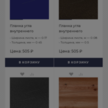
Планка угла
Планка угла
внутреннего
внутреннего
75х75х2000 (ПЭ-01-
30х30х2000
•
Ширина листа, м — 0.17
•
Ширина листа, м — 0.08
5002-0.45)
(VikingMP E-20-
•
Толщина, мм — 0.45
•
Толщина, мм — 0.5
RR32-0.5)
Цена:
505 ₽
Цена:
505 ₽
В КОРЗИНУ
В КОРЗИНУ