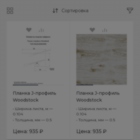
Сортировка
Планка J-профиль
Планка J-профиль
Woodstock
Woodstock
25х30х3000
25х30х3000
•
Ширина листа, м —
•
Ширина листа, м —
(ECOSTEEL_MA-01-
(ECOSTEEL_MA-01-
0.104
0.104
•
Толщина, мм — 0.5
•
Толщина, мм — 0.5
Сосна-0.5)
Беленый Дуб-0.5)
Цена:
935 ₽
Цена:
935 ₽