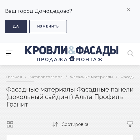
Ваш город Домодедово?
ДА
ИЗМЕНИТЬ
Главная
/
Каталог товаров
/
Фасадные материалы
/
Фасадные
Фасадные материалы Фасадные панели
(цокольный сайдинг) Альта Профиль
Гранит
Сортировка