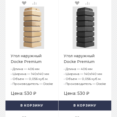
Угол наружный
Угол наружный
Docke Premium
Docke Premium
Klinker Каракумы
Klinker Атакама
•
Длина — 406 мм
•
Длина — 406 мм
•
Ширина — 140х140 мм
•
Ширина — 140х140 мм
•
Объем — 0,056 куб.м.
•
Объем — 0,056 куб.м.
•
Производитель — Docke
•
Производитель — Docke
Цена:
530 ₽
Цена:
530 ₽
В КОРЗИНУ
В КОРЗИНУ