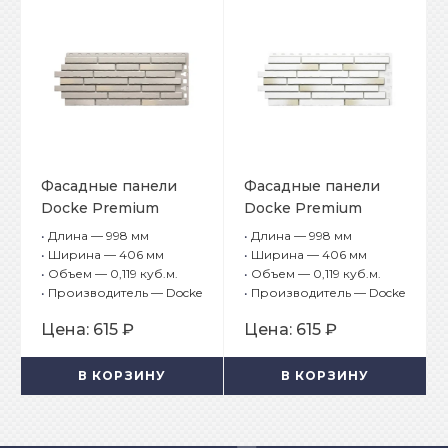
Фасадные панели
Фасадные панели
Docke Premium
Docke Premium
Klinker Сахара
Klinker Монте
•
Длина — 998 мм
•
Длина — 998 мм
•
Ширина — 406 мм
•
Ширина — 406 мм
•
Объем — 0,119 куб.м.
•
Объем — 0,119 куб.м.
•
Производитель — Docke
•
Производитель — Docke
Цена:
615 ₽
Цена:
615 ₽
В КОРЗИНУ
В КОРЗИНУ