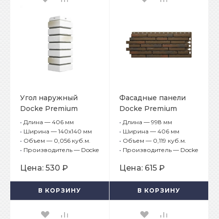
Угол наружный
Фасадные панели
Docke Premium
Docke Premium
Klinker Монте
Klinker Калахари
•
Длина — 406 мм
•
Длина — 998 мм
•
Ширина — 140х140 мм
•
Ширина — 406 мм
•
Объем — 0,056 куб.м.
•
Объем — 0,119 куб.м.
•
Производитель — Docke
•
Производитель — Docke
Цена:
530 ₽
Цена:
615 ₽
В КОРЗИНУ
В КОРЗИНУ