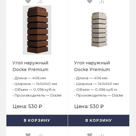
Угол наружный
Угол наружный
Docke Premium
Docke Premium
Klinker Калахари
Klinker Сахара
•
Длина — 406 мм
•
Длина — 406 мм
•
Ширина — 140х140 мм
•
Ширина — 140х140 мм
•
Объем — 0,056 куб.м.
•
Объем — 0,056 куб.м.
•
Производитель — Docke
•
Производитель — Docke
Цена:
530 ₽
Цена:
530 ₽
В КОРЗИНУ
В КОРЗИНУ