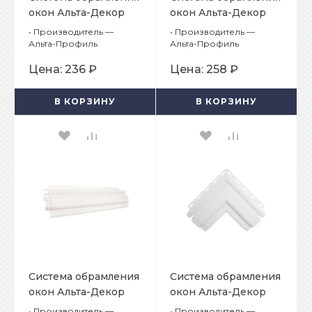
окон Альта-Декор
окон Альта-Декор
Классик Кремовый
Классик Кремовый
•
Производитель —
•
Производитель —
Угол доборного
Планка отделочная
Альта-Профиль
Альта-Профиль
элемента откоса
для откоса
Цена:
236 ₽
Цена:
258 ₽
В КОРЗИНУ
В КОРЗИНУ
Система обрамления
Система обрамления
окон Альта-Декор
окон Альта-Декор
Классик
Классик
•
Производитель —
•
Производитель —