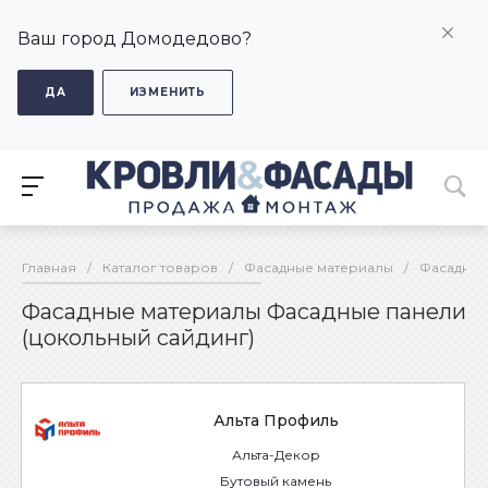
Ваш город Домодедово?
ДА
ИЗМЕНИТЬ
Главная
/
Каталог товаров
/
Фасадные материалы
/
Фасадные
Фасадные материалы Фасадные панели
(цокольный сайдинг)
Альта Профиль
Альта-Декор
Бутовый камень