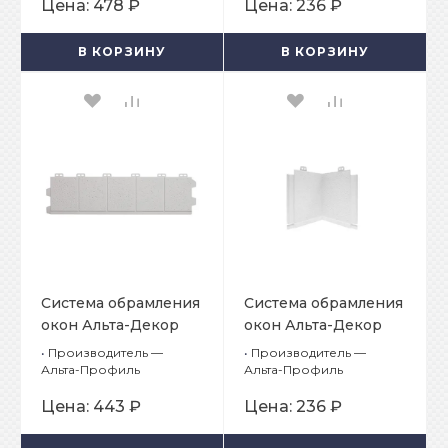
Цена:
478 ₽
Цена:
236 ₽
универсального
В КОРЗИНУ
В КОРЗИНУ
Система обрамления
Система обрамления
окон Альта-Декор
окон Альта-Декор
Классик
Классик
•
Производитель —
•
Производитель —
Белоснежный
Белоснежный Угол
Альта-Профиль
Альта-Профиль
Доборный элемент
доборного элемента
Цена:
443 ₽
Цена:
236 ₽
откоса
откоса