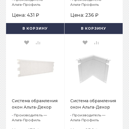
Белоснежный
Белоснежный Угол
Альта-Профиль
Альта-Профиль
Наличник
наличника
Цена:
431 ₽
Цена:
236 ₽
В КОРЗИНУ
В КОРЗИНУ
Система обрамления
Система обрамления
окон Альта-Декор
окон Альта-Декор
Классик
Классик
•
Производитель —
•
Производитель —
Белоснежный Откос
Белоснежный Угол
Альта-Профиль
Альта-Профиль
универсальный
откоса