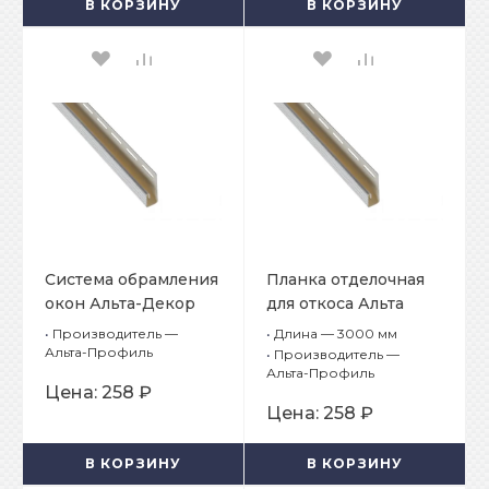
В КОРЗИНУ
В КОРЗИНУ
Система обрамления
Планка отделочная
окон Альта-Декор
для откоса Альта
Классик
Декор Белоснежный
•
Производитель —
•
Длина — 3000 мм
Белоснежный
Альта-Профиль
•
Производитель —
Альта-Профиль
Планка отделочная
Цена:
258 ₽
откоса
Цена:
258 ₽
В КОРЗИНУ
В КОРЗИНУ