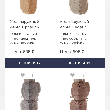
Угол наружный
Угол наружный
Альта-Профиль
Альта-Профиль
Бутовый камень
Бутовый камень
•
Длина — 470 мм
•
Длина — 470 мм
Греческий
Нормандский
•
Производитель —
•
Производитель —
Альта-Профиль
Альта-Профиль
Цена:
608 ₽
Цена:
608 ₽
В КОРЗИНУ
В КОРЗИНУ