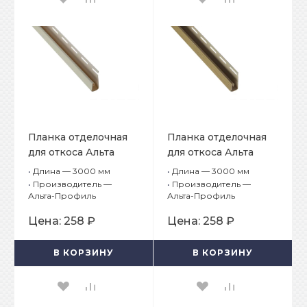
Планка отделочная
Планка отделочная
для откоса Альта
для откоса Альта
Декор Кремовый
Декор Песчаный
•
Длина — 3000 мм
•
Длина — 3000 мм
•
Производитель —
•
Производитель —
Альта-Профиль
Альта-Профиль
Цена:
258 ₽
Цена:
258 ₽
В КОРЗИНУ
В КОРЗИНУ