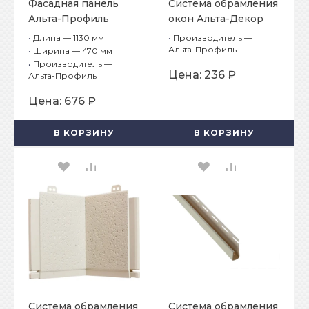
Фасадная панель
Система обрамления
Альта-Профиль
окон Альта-Декор
Бутовый камень
Классик Кремовый
•
Длина — 1130 мм
•
Производитель —
Норвежский
Угол откоса
Альта-Профиль
•
Ширина — 470 мм
•
Производитель —
Цена:
236 ₽
Альта-Профиль
Цена:
676 ₽
В КОРЗИНУ
В КОРЗИНУ
Система обрамления
Система обрамления