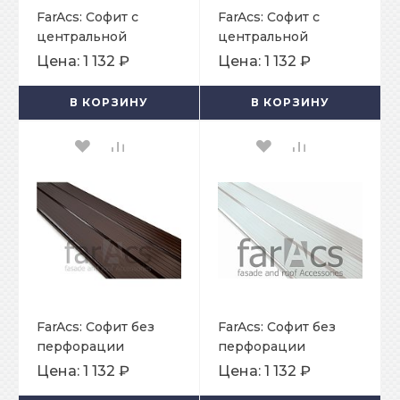
FarAcs: Софит с
FarAcs: Софит с
центральной
центральной
перфорацией
перфорацией
Цена:
1 132 ₽
Цена:
1 132 ₽
375х3000мм
375х3000мм
RAL8017
RAL9003
В КОРЗИНУ
В КОРЗИНУ
FarAcs: Софит без
FarAcs: Софит без
перфорации
перфорации
375х3000мм
375х3000мм
Цена:
1 132 ₽
Цена:
1 132 ₽
RAL8017
RAL9003