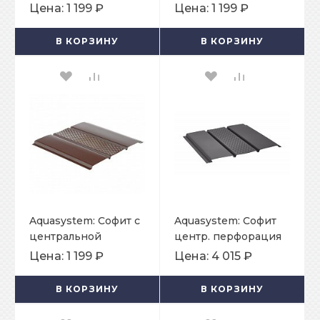
перфорацией Pe
перфорацией Pe
Цена:
1 199 ₽
Цена:
1 199 ₽
0,45 мм RR 20
0,45 мм RR 32
В КОРЗИНУ
В КОРЗИНУ
Aquasystem: Софит с
Aquasystem: Софит
центральной
центр. перфорация
перфорацией Pe
Pural Matt 0,5 мм RR
Цена:
1 199 ₽
Цена:
4 015 ₽
0,45 мм Ral 8017
23
В КОРЗИНУ
В КОРЗИНУ