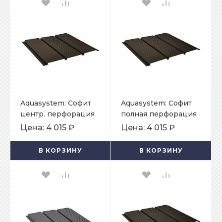
Aquasystem: Софит
Aquasystem: Софит
центр. перфорация
полная перфорация
Pural Matt 0,5 мм RR
Pural Matt 0,5 мм RR
Цена:
4 015 ₽
Цена:
4 015 ₽
32
32
В КОРЗИНУ
В КОРЗИНУ