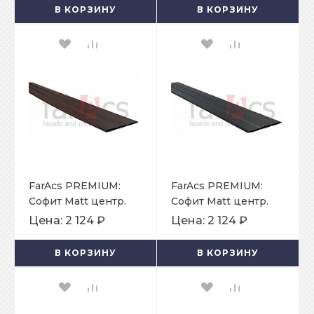
В КОРЗИНУ
В КОРЗИНУ
FarAcs PREMIUM:
FarAcs PREMIUM:
Софит Matt центр.
Софит Matt центр.
перфорация
перфорация
Цена:
2 124 ₽
Цена:
2 124 ₽
375х2400 мм Ral
375х2400 мм Ral
8017
7024
В КОРЗИНУ
В КОРЗИНУ