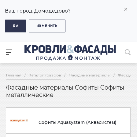
Ваш город Домодедово?
ДА
ИЗМЕНИТЬ
Главная
/
Каталог товаров
/
Фасадные материалы
/
Фасадные
Фасадные материалы Софиты Софиты
металлические
Софиты Aquasystem (Аквасистем)