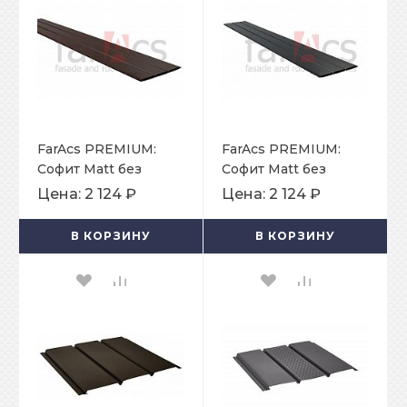
FarAcs PREMIUM:
FarAcs PREMIUM:
Софит Matt без
Софит Matt без
перфорации
перфорации
Цена:
2 124 ₽
Цена:
2 124 ₽
375х2400 мм Ral
375х2400 мм Ral
8017
7024
В КОРЗИНУ
В КОРЗИНУ