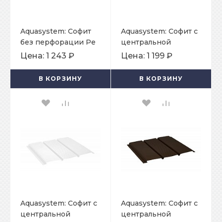
Aquasystem: Софит
Aquasystem: Софит с
без перфорации Pe
центральной
0,45 мм
перфорацией Pe
Цена:
1 243 ₽
Цена:
1 199 ₽
0,45 мм Ral 7024
В КОРЗИНУ
В КОРЗИНУ
Aquasystem: Софит с
Aquasystem: Софит с
центральной
центральной