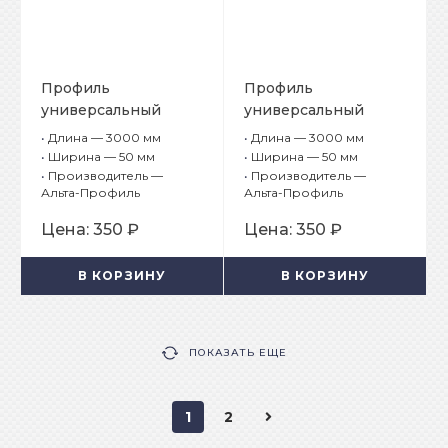
Профиль
Профиль
универсальный
универсальный
Альта-Борд Тимбер
Альта-Борд Тимбер
•
Длина — 3000 мм
•
Длина — 3000 мм
Про ВС-50 Тик
Про ВС-50 Платан
•
Ширина — 50 мм
•
Ширина — 50 мм
•
Производитель —
•
Производитель —
Альта-Профиль
Альта-Профиль
Цена:
350 ₽
Цена:
350 ₽
В КОРЗИНУ
В КОРЗИНУ
ПОКАЗАТЬ ЕЩЕ
1
2