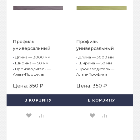
Профиль
Профиль
универсальный
универсальный
Альта-Борд Элит
Альта-Борд Элит
•
Длина — 3000 мм
•
Длина — 3000 мм
ВС-50 Сиреневый
ВС-50 Оливковый
•
Ширина — 50 мм
•
Ширина — 50 мм
•
Производитель —
•
Производитель —
Альта-Профиль
Альта-Профиль
Цена:
350 ₽
Цена:
350 ₽
В КОРЗИНУ
В КОРЗИНУ