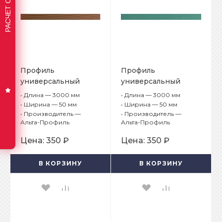
Профиль
Профиль
универсальный
универсальный
Альта-Борд Элит
Альта-Борд Элит
•
Длина — 3000 мм
•
Длина — 3000 мм
ВС-50 Светло-
ВС-50 Зелёный
•
Ширина — 50 мм
•
Ширина — 50 мм
коричневый
•
Производитель —
•
Производитель —
Альта-Профиль
Альта-Профиль
Цена:
350 ₽
Цена:
350 ₽
В КОРЗИНУ
В КОРЗИНУ