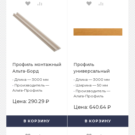
Профиль монтажный
Профиль
Альта-Борд
универсальный
Альта-Борд Тимбер
•
Длина — 3000 мм
•
Длина — 3000 мм
Про ВС-100 Акация
•
Производитель —
•
Ширина — 50 мм
Альта-Профиль
•
Производитель —
Альта-Профиль
Цена:
290.29 ₽
Цена:
640.64 ₽
В КОРЗИНУ
В КОРЗИНУ