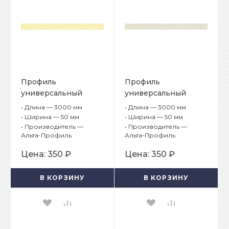
Профиль
Профиль
универсальный
универсальный
Альта-Борд Стандарт
Альта-Борд Стандарт
•
Длина — 3000 мм
•
Длина — 3000 мм
ВС-50 Жёлтый
ВС-50 Кремовый
•
Ширина — 50 мм
•
Ширина — 50 мм
•
Производитель —
•
Производитель —
Альта-Профиль
Альта-Профиль
Цена:
350 ₽
Цена:
350 ₽
В КОРЗИНУ
В КОРЗИНУ