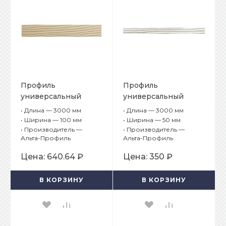
Профиль
Профиль
универсальный
универсальный
Альта-Борд Тимбер
Альта-Борд Тимбер
•
Длина — 3000 мм
•
Длина — 3000 мм
ВС-100 Липа
ВС-50 Пихта
•
Ширина — 100 мм
•
Ширина — 50 мм
•
Производитель —
•
Производитель —
Альта-Профиль
Альта-Профиль
Цена:
640.64 ₽
Цена:
350 ₽
В КОРЗИНУ
В КОРЗИНУ