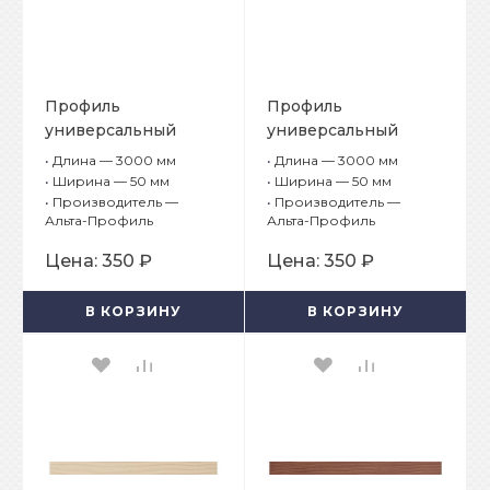
Профиль
Профиль
универсальный
универсальный
Альта-Борд Тимбер
Альта-Борд Тимбер
•
Длина — 3000 мм
•
Длина — 3000 мм
ВС-50 Клён
ВС-50 Дуб
•
Ширина — 50 мм
•
Ширина — 50 мм
•
Производитель —
•
Производитель —
Альта-Профиль
Альта-Профиль
Цена:
350 ₽
Цена:
350 ₽
В КОРЗИНУ
В КОРЗИНУ