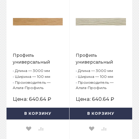
Профиль
Профиль
универсальный
универсальный
Альта-Борд Тимбер
Альта-Борд Тимбер
•
Длина — 3000 мм
•
Длина — 3000 мм
ВС-100 Кедр
ВС-100 Клён
•
Ширина — 100 мм
•
Ширина — 100 мм
•
Производитель —
•
Производитель —
Альта-Профиль
Альта-Профиль
Цена:
640.64 ₽
Цена:
640.64 ₽
В КОРЗИНУ
В КОРЗИНУ