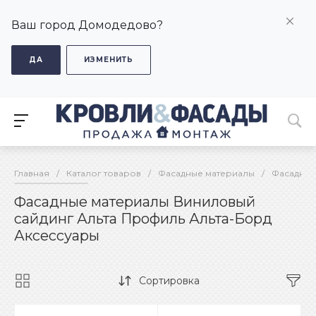
Ваш город Домодедово?
ДА
ИЗМЕНИТЬ
Главная
/
Каталог товаров
/
Фасадные материалы
/
Фасадные
Фасадные материалы Виниловый
сайдинг Альта Профиль Альта-Борд
Аксессуары
Сортировка