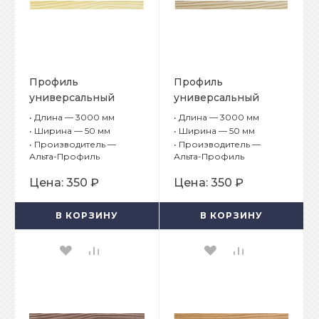
Профиль
Профиль
универсальный
универсальный
Альта-Борд Тимбер
Альта-Борд Тимбер
•
Длина — 3000 мм
•
Длина — 3000 мм
ВС-50 Сосна
ВС-50 Липа
•
Ширина — 50 мм
•
Ширина — 50 мм
•
Производитель —
•
Производитель —
Альта-Профиль
Альта-Профиль
Цена:
350 ₽
Цена:
350 ₽
В КОРЗИНУ
В КОРЗИНУ