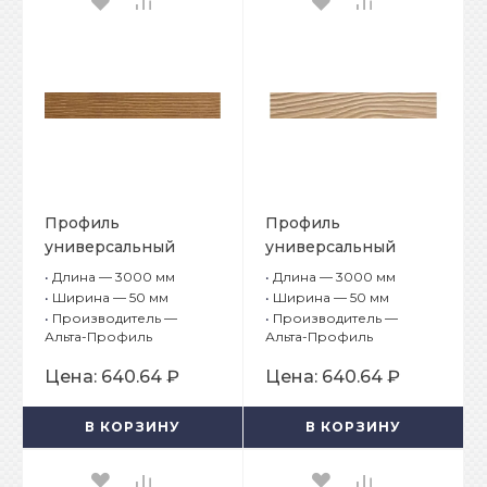
Профиль
Профиль
универсальный
универсальный
Альта-Борд Тимбер
Альта-Борд Тимбер
•
Длина — 3000 мм
•
Длина — 3000 мм
Про ВС-100 Берёза
Про ВС-100 Груша
•
Ширина — 50 мм
•
Ширина — 50 мм
•
Производитель —
•
Производитель —
Альта-Профиль
Альта-Профиль
Цена:
640.64 ₽
Цена:
640.64 ₽
В КОРЗИНУ
В КОРЗИНУ