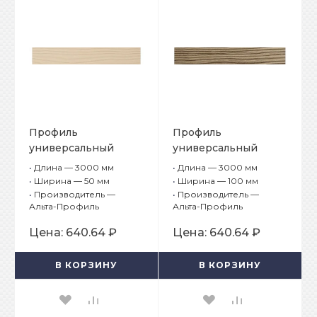
Профиль
Профиль
универсальный
универсальный
Альта-Борд Тимбер
Альта-Борд Тимбер
•
Длина — 3000 мм
•
Длина — 3000 мм
Про ВС-100 Тик
ВС-100 Дуб
•
Ширина — 50 мм
•
Ширина — 100 мм
•
Производитель —
•
Производитель —
Альта-Профиль
Альта-Профиль
Цена:
640.64 ₽
Цена:
640.64 ₽
В КОРЗИНУ
В КОРЗИНУ