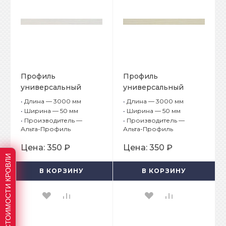
Профиль
Профиль
универсальный
универсальный
Альта-Борд Стандарт
Альта-Борд Стандарт
•
Длина — 3000 мм
•
Длина — 3000 мм
ВС-50 Белый
ВС-50 Бежевый
•
Ширина — 50 мм
•
Ширина — 50 мм
•
Производитель —
•
Производитель —
Альта-Профиль
Альта-Профиль
Цена:
350 ₽
Цена:
350 ₽
РАСЧЕТ СТОИМОСТИ КРОВЛИ
В КОРЗИНУ
В КОРЗИНУ