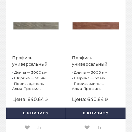
Профиль
Профиль
универсальный
универсальный
Альта-Борд Тимбер
Альта-Борд Тимбер
•
Длина — 3000 мм
•
Длина — 3000 мм
Про ВС-100
Про ВС-100 Платан
•
Ширина — 50 мм
•
Ширина — 50 мм
Лиственница
•
Производитель —
•
Производитель —
Альта-Профиль
Альта-Профиль
Цена:
640.64 ₽
Цена:
640.64 ₽
В КОРЗИНУ
В КОРЗИНУ