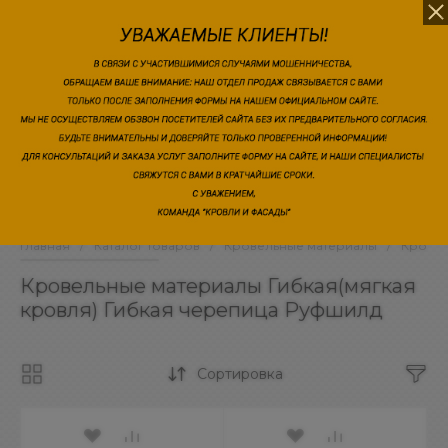
Ваш город Домодедово?
ДА
ИЗМЕНИТЬ
Главная
/
Каталог товаров
/
Кровельные материалы
/
Кровел
Кровельные материалы Гибкая(мягкая
кровля) Гибкая черепица Руфшилд
Сортировка