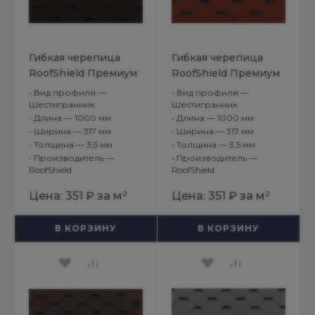
Гибкая черепица
Гибкая черепица
RoofShield Премиум
RoofShield Премиум
Стандарт
Стандарт Красный с
•
Вид профиля —
•
Вид профиля —
Коричневый с
оттенением
Шестигранник
Шестигранник
•
Длина — 1000 мм
•
Длина — 1000 мм
оттенением
•
Ширина — 317 мм
•
Ширина — 317 мм
•
Толщина — 3,5 мм
•
Толщина — 3,5 мм
•
Производитель —
•
Производитель —
RoofShield
RoofShield
Цена:
351 ₽
за м²
Цена:
351 ₽
за м²
В КОРЗИНУ
В КОРЗИНУ