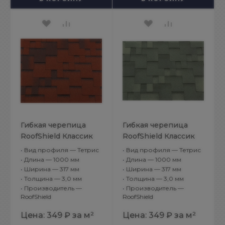
Гибкая черепица
Гибкая черепица
RoofShield Классик
RoofShield Классик
Модерн
Модерн Нежно-
•
Вид профиля — Тетрис
•
Вид профиля — Тетрис
Миндальный
зеленый
•
Длина — 1000 мм
•
Длина — 1000 мм
•
Ширина — 317 мм
•
Ширина — 317 мм
•
Толщина — 3,0 мм
•
Толщина — 3,0 мм
•
Производитель —
•
Производитель —
RoofShield
RoofShield
Цена:
349 ₽
за м²
Цена:
349 ₽
за м²