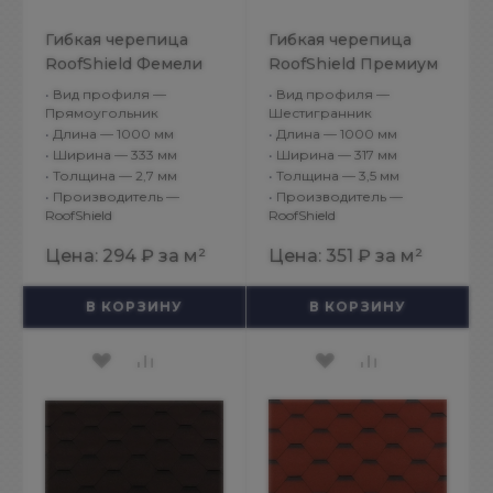
Гибкая черепица
Гибкая черепица
RoofShield Фемели
RoofShield Премиум
Лайт Американ
Стандарт Кирпично-
•
Вид профиля —
•
Вид профиля —
Коричневый
красный с
Прямоугольник
Шестигранник
•
Длина — 1000 мм
•
Длина — 1000 мм
оттенением
•
Ширина — 333 мм
•
Ширина — 317 мм
•
Толщина — 2,7 мм
•
Толщина — 3,5 мм
•
Производитель —
•
Производитель —
RoofShield
RoofShield
Цена:
294 ₽
за м²
Цена:
351 ₽
за м²
В КОРЗИНУ
В КОРЗИНУ