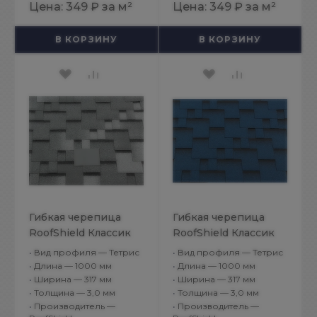
Цена:
349 ₽
за м²
Цена:
349 ₽
за м²
В КОРЗИНУ
В КОРЗИНУ
Гибкая черепица
Гибкая черепица
RoofShield Классик
RoofShield Классик
Модерн Шале
Модерн Синий
•
Вид профиля — Тетрис
•
Вид профиля — Тетрис
•
Длина — 1000 мм
•
Длина — 1000 мм
•
Ширина — 317 мм
•
Ширина — 317 мм
•
Толщина — 3,0 мм
•
Толщина — 3,0 мм
•
Производитель —
•
Производитель —