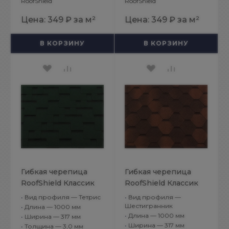
RoofShield
RoofShield
Цена:
349 ₽
за м²
Цена:
349 ₽
за м²
В КОРЗИНУ
В КОРЗИНУ
Гибкая черепица
Гибкая черепица
RoofShield Классик
RoofShield Классик
Модерн Зеленый с
Стандарт Капучино
•
Вид профиля — Тетрис
•
Вид профиля —
оттенением
Шестигранник
•
Длина — 1000 мм
•
Длина — 1000 мм
•
Ширина — 317 мм
•
Ширина — 317 мм
•
Толщина — 3,0 мм