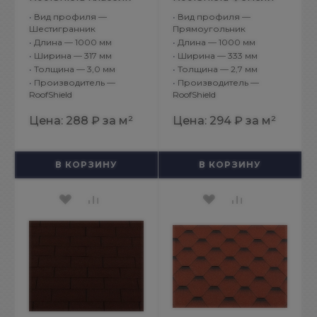
Стандарт Зеленый с
Лайт Американ
•
Вид профиля —
•
Вид профиля —
оттенением
Антик
Шестигранник
Прямоугольник
•
Длина — 1000 мм
•
Длина — 1000 мм
•
Ширина — 317 мм
•
Ширина — 333 мм
•
Толщина — 3,0 мм
•
Толщина — 2,7 мм
•
Производитель —
•
Производитель —
RoofShield
RoofShield
Цена:
288 ₽
за м²
Цена:
294 ₽
за м²
В КОРЗИНУ
В КОРЗИНУ