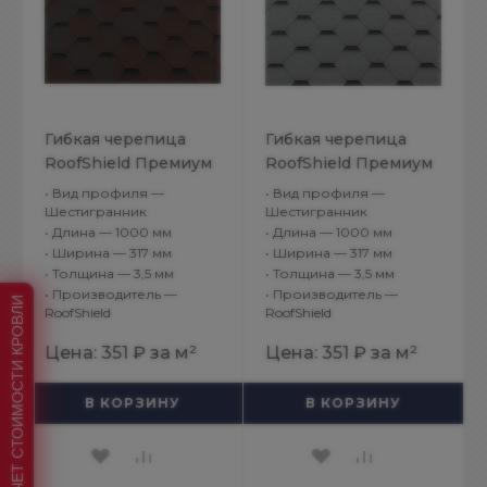
Гибкая черепица
Гибкая черепица
RoofShield Премиум
RoofShield Премиум
Стандарт Медный
Стандарт Серый
•
Вид профиля —
•
Вид профиля —
Шестигранник
Шестигранник
•
Длина — 1000 мм
•
Длина — 1000 мм
•
Ширина — 317 мм
•
Ширина — 317 мм
•
Толщина — 3,5 мм
•
Толщина — 3,5 мм
•
Производитель —
•
Производитель —
РАСЧЕТ СТОИМОСТИ КРОВЛИ
RoofShield
RoofShield
Цена:
351 ₽
за м²
Цена:
351 ₽
за м²
В КОРЗИНУ
В КОРЗИНУ