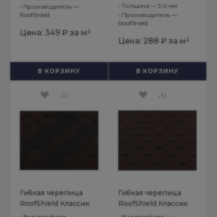
•
Толщина — 3,0 мм
•
Производитель —
RoofShield
•
Производитель —
RoofShield
Цена:
349 ₽
за м²
Цена:
288 ₽
за м²
В КОРЗИНУ
В КОРЗИНУ
Гибкая черепица
Гибкая черепица
RoofShield Классик
RoofShield Классик
Стандарт
Стандарт
•
Вид профиля —
•
Вид профиля —