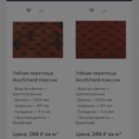
Гибкая черепица
Гибкая черепица
RoofShield Классик
RoofShield Классик
Стандарт Красно-
Стандарт Красный с
•
Вид профиля —
•
Вид профиля —
коричневый
оттенением
Шестигранник
Шестигранник
•
Длина — 1000 мм
•
Длина — 1000 мм
•
Ширина — 317 мм
•
Ширина — 317 мм
•
Толщина — 3,0 мм
•
Толщина — 3,0 мм
•
Производитель —
•
Производитель —
RoofShield
RoofShield
Цена:
288 ₽
за м²
Цена:
288 ₽
за м²