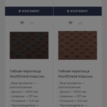
В КОРЗИНУ
В КОРЗИНУ
Гибкая черепица
Гибкая черепица
RoofShield Классик
RoofShield Классик
Стандарт Медный
Стандарт Песочный
•
Вид профиля —
•
Вид профиля —
Шестигранник
Шестигранник
•
Длина — 1000 мм
•
Длина — 1000 мм
•
Ширина — 317 мм
•
Ширина — 317 мм
•
Толщина — 3,0 мм
•
Толщина — 3,0 мм
•
Производитель —
•
Производитель —