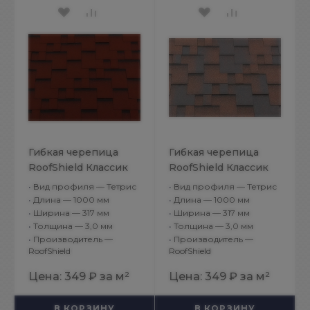
Гибкая черепица
Гибкая черепица
RoofShield Классик
RoofShield Классик
Модерн Красный с
Модерн Медный
•
Вид профиля — Тетрис
•
Вид профиля — Тетрис
оттенением
•
Длина — 1000 мм
•
Длина — 1000 мм
•
Ширина — 317 мм
•
Ширина — 317 мм
•
Толщина — 3,0 мм
•
Толщина — 3,0 мм
•
Производитель —
•
Производитель —
RoofShield
RoofShield
Цена:
349 ₽
за м²
Цена:
349 ₽
за м²
В КОРЗИНУ
В КОРЗИНУ