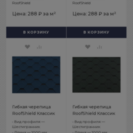
RoofShield
RoofShield
Цена:
288 ₽
за м²
Цена:
288 ₽
за м²
В КОРЗИНУ
В КОРЗИНУ
Гибкая черепица
Гибкая черепица
RoofShield Классик
RoofShield Классик
Стандарт Синий
Стандарт Зеленый
•
Вид профиля —
•
Вид профиля —
Антик
Шестигранник
Шестигранник
•
Длина — 1000 мм
•
Длина — 1000 мм