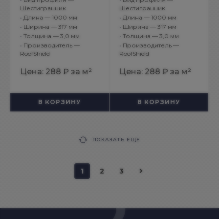
Коричневый Антик
Коричневый с
Шестигранник
Шестигранник
•
Длина — 1000 мм
•
Длина — 1000 мм
оттенением
•
Ширина — 317 мм
•
Ширина — 317 мм
•
Толщина — 3,0 мм
•
Толщина — 3,0 мм
•
Производитель —
•
Производитель —
RoofShield
RoofShield
Цена:
288 ₽
за м²
Цена:
288 ₽
за м²
В КОРЗИНУ
В КОРЗИНУ
ПОКАЗАТЬ ЕЩЕ
1
2
3