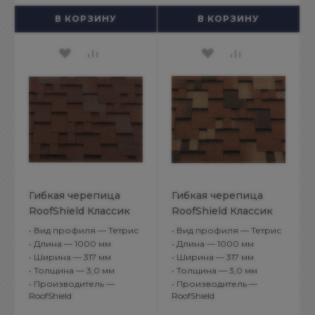
В КОРЗИНУ
В КОРЗИНУ
Гибкая черепица
Гибкая черепица
RoofShield Классик
RoofShield Классик
Модерн Песочный
Модерн Сандаловый
•
Вид профиля — Тетрис
•
Вид профиля — Тетрис
•
Длина — 1000 мм
•
Длина — 1000 мм
•
Ширина — 317 мм
•
Ширина — 317 мм
•
Толщина — 3,0 мм
•
Толщина — 3,0 мм
•
Производитель —
•
Производитель —
RoofShield
RoofShield