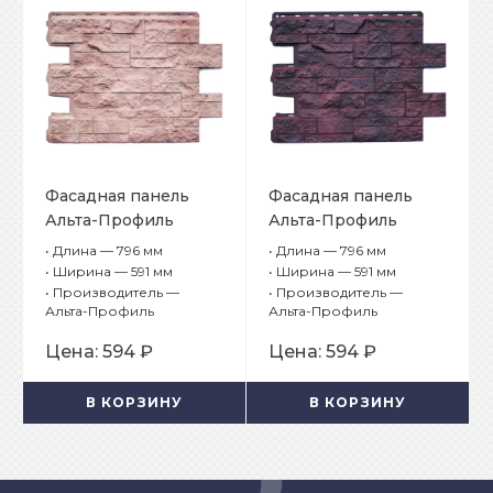
Фасадная панель
Фасадная панель
Альта-Профиль
Альта-Профиль
Камень
Камень
•
Длина — 796 мм
•
Длина — 796 мм
Шотландский
Шотландский Глазго
•
Ширина — 591 мм
•
Ширина — 591 мм
Линвуд
•
Производитель —
•
Производитель —
Альта-Профиль
Альта-Профиль
Цена:
594 ₽
Цена:
594 ₽
В КОРЗИНУ
В КОРЗИНУ