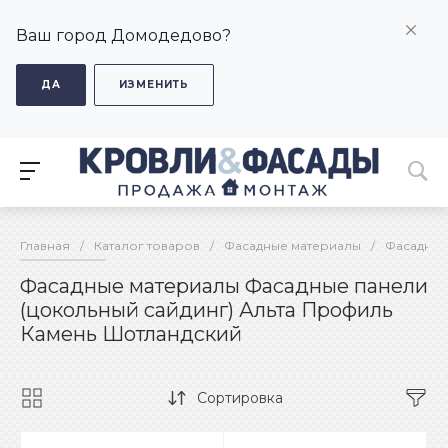
Ваш город Домодедово?
ДА
ИЗМЕНИТЬ
Главная
/
Каталог товаров
/
Фасадные материалы
/
Фасадные
Фасадные материалы Фасадные панели
(цокольный сайдинг) Альта Профиль
Камень Шотландский
Сортировка