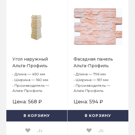
Угол наружный
Фасадная панель
Альта-Профиль
Альта-Профиль
Камень
Камень
•
Длина — 450 мм
•
Длина — 796 мм
Шотландский
Шотландский
•
Ширина — 160 мм
•
Ширина — 591 мм
Милтон
Милтон
•
Производитель —
•
Производитель —
Альта-Профиль
Альта-Профиль
Цена:
568 ₽
Цена:
594 ₽
В КОРЗИНУ
В КОРЗИНУ