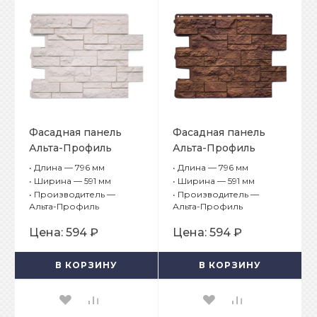
Фасадная панель
Фасадная панель
Альта-Профиль
Альта-Профиль
Камень
Камень
•
Длина — 796 мм
•
Длина — 796 мм
Шотландский
Шотландский
•
Ширина — 591 мм
•
Ширина — 591 мм
Абердин
Блэкберн
•
Производитель —
•
Производитель —
Альта-Профиль
Альта-Профиль
Цена:
594 ₽
Цена:
594 ₽
В КОРЗИНУ
В КОРЗИНУ