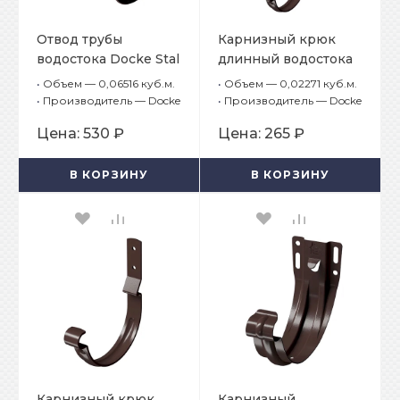
Отвод трубы
Карнизный крюк
водостока Docke Stal
длинный водостока
Premium Шоколад
Docke Stal Premium
•
Объем — 0,06516 куб.м.
•
Объем — 0,02271 куб.м.
RAL 8019
Шоколад RAL 8019
•
Производитель — Docke
•
Производитель — Docke
Цена:
530 ₽
Цена:
265 ₽
В КОРЗИНУ
В КОРЗИНУ
Карнизный крюк
Карнизный