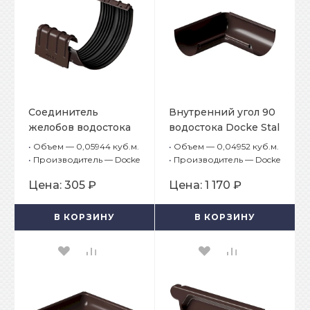
Соединитель
Внутренний угол 90
желобов водостока
водостока Docke Stal
Docke Stal Premium
Premium Шоколад
•
Объем — 0,05944 куб.м.
•
Объем — 0,04952 куб.м.
Шоколад RAL 8019
RAL 8019
•
Производитель — Docke
•
Производитель — Docke
Цена:
305 ₽
Цена:
1 170 ₽
В КОРЗИНУ
В КОРЗИНУ