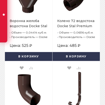
Воронка желоба
Колено 72 водостока
водостока Docke Stal
Docke Stal Premium
Premium Шоколад
Шоколад RAL 8019
•
Объем — 0,04414 куб.м.
•
Объем — 0,06516 куб.м.
RAL 8019
•
Производитель — Docke
•
Производитель — Docke
Цена:
525 ₽
Цена:
485 ₽
В КОРЗИНУ
В КОРЗИНУ