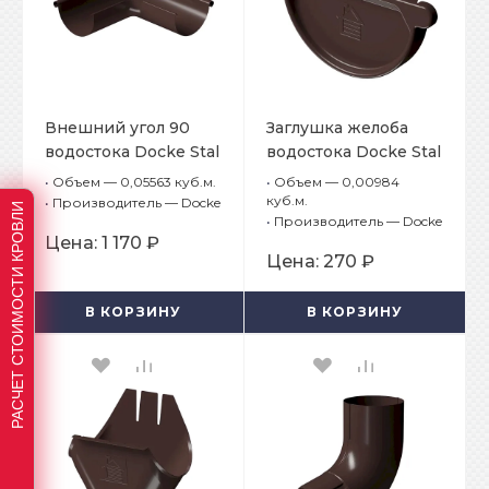
Внешний угол 90
Заглушка желоба
водостока Docke Stal
водостока Docke Stal
Premium Шоколад
Premium Шоколад
•
Объем — 0,05563 куб.м.
•
Объем — 0,00984
RAL 8019
RAL 8019
куб.м.
•
Производитель — Docke
РАСЧЕТ СТОИМОСТИ КРОВЛИ
•
Производитель — Docke
Цена:
1 170 ₽
Цена:
270 ₽
В КОРЗИНУ
В КОРЗИНУ