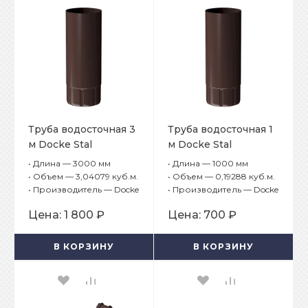
Труба водосточная 3
Труба водосточная 1
м Docke Stal
м Docke Stal
Premium Шоколад
Premium Шоколад
•
Длина — 3000 мм
•
Длина — 1000 мм
RAL 8019
RAL 8019
•
Объем — 3,04079 куб.м.
•
Объем — 0,19288 куб.м.
•
Производитель — Docke
•
Производитель — Docke
Цена:
1 800 ₽
Цена:
700 ₽
В КОРЗИНУ
В КОРЗИНУ