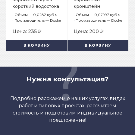
короткий водостока
кронштейн
Docke Stal Premium
водостока Docke Stal
•
Объем — 0,0282 куб.м.
•
Объем — 0,07997 куб.м.
Шоколад RAL 8019
Premium Шоколад
•
Производитель — Docke
•
Производитель — Docke
RAL 8019
Цена:
235 ₽
Цена:
200 ₽
В КОРЗИНУ
В КОРЗИНУ
Нужна консультация?
Подробно расскажем о наших услугах, видах
работ и типовых проектах, рассчитаем
стоимость и подготовим индивидуальное
предложение!