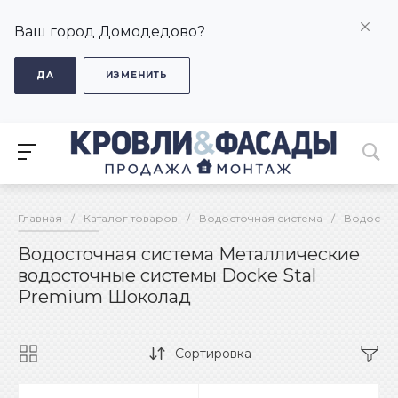
Ваш город Домодедово?
ДА
ИЗМЕНИТЬ
Главная
/
Каталог товаров
/
Водосточная система
/
Водосточ
Водосточная система Металлические
водосточные системы Docke Stal
Premium Шоколад
Сортировка