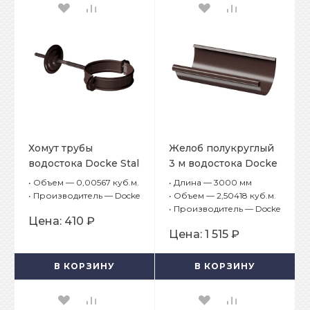
Хомут трубы
Желоб полукруглый
водостока Docke Stal
3 м водостока Docke
Premium Шоколад
Stal Premium
•
Объем — 0,00567 куб.м.
•
Длина — 3000 мм
RAL 8019
Шоколад RAL 8019
•
Производитель — Docke
•
Объем — 2,50418 куб.м.
•
Производитель — Docke
Цена:
410 ₽
Цена:
1 515 ₽
В КОРЗИНУ
В КОРЗИНУ