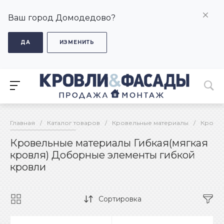
Ваш город Домодедово?
ДА
ИЗМЕНИТЬ
Главная
/
Каталог товаров
/
Кровельные материалы
/
Кровел
Кровельные материалы Гибкая(мягкая
кровля) Доборные элементы гибкой
кровли
Сортировка