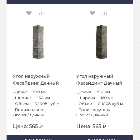
Угол наружный
Угол наружный
Фасайдинг Дачный
Фасайдинг Дачный
Туф 3D Бежевый
Туф 3D Дымчатый
•
Длина — 590 мм
•
Длина — 590 мм
•
Ширина — 160 мм
•
Ширина — 160 мм
•
Объем — 0,1008 куб.м.
•
Объем — 0,1008 куб.м.
•
Производитель —
•
Производитель —
FineBer / Дачный
FineBer / Дачный
Цена:
565 ₽
Цена:
565 ₽