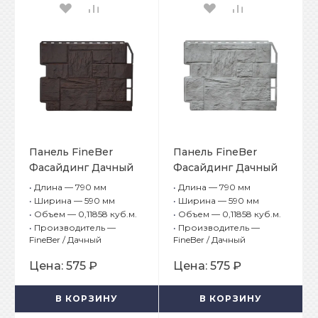
Панель FineBer
Панель FineBer
Фасайдинг Дачный
Фасайдинг Дачный
Туф 3D Тёмно-
Туф 3D Светло-
•
Длина — 790 мм
•
Длина — 790 мм
коричневый
серый
•
Ширина — 590 мм
•
Ширина — 590 мм
•
Объем — 0,11858 куб.м.
•
Объем — 0,11858 куб.м.
•
Производитель —
•
Производитель —
FineBer / Дачный
FineBer / Дачный
Цена:
575 ₽
Цена:
575 ₽
В КОРЗИНУ
В КОРЗИНУ