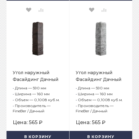
Угол наружный
Угол наружный
Фасайдинг Дачный
Фасайдинг Дачный
Туф 3D Тёмно-
Туф 3D Светло-
•
Длина — 590 мм
•
Длина — 590 мм
коричневый
серый
•
Ширина — 160 мм
•
Ширина — 160 мм
•
Объем — 0,1008 куб.м.
•
Объем — 0,1008 куб.м.
•
Производитель —
•
Производитель —
FineBer / Дачный
FineBer / Дачный
Цена:
565 ₽
Цена:
565 ₽
В КОРЗИНУ
В КОРЗИНУ