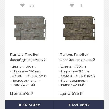
Панель FineBer
Панель FineBer
Фасайдинг Дачный
Фасайдинг Дачный
Туф 3D Бежевый
Туф 3D Дымчатый
•
Длина — 790 мм
•
Длина — 790 мм
•
Ширина — 590 мм
•
Ширина — 590 мм
•
Объем — 0,11858 куб.м.
•
Объем — 0,11858 куб.м.
•
Производитель —
•
Производитель —
FineBer / Дачный
FineBer / Дачный
Цена:
575 ₽
Цена:
575 ₽
В КОРЗИНУ
В КОРЗИНУ