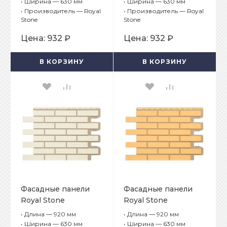
кирпич Окленд
кирпич Нейпир
•
Ширина — 630 мм
•
Ширина — 630 мм
•
Производитель — Royal
•
Производитель — Royal
Stone
Stone
Цена:
932 ₽
Цена:
932 ₽
В КОРЗИНУ
В КОРЗИНУ
Фасадные панели
Фасадные панели
Royal Stone
Royal Stone
Облицовочный
Облицовочный
•
Длина — 920 мм
•
Длина — 920 мм
кирпич Нельсон
кирпич Квинстаун
•
Ширина — 630 мм
•
Ширина — 630 мм