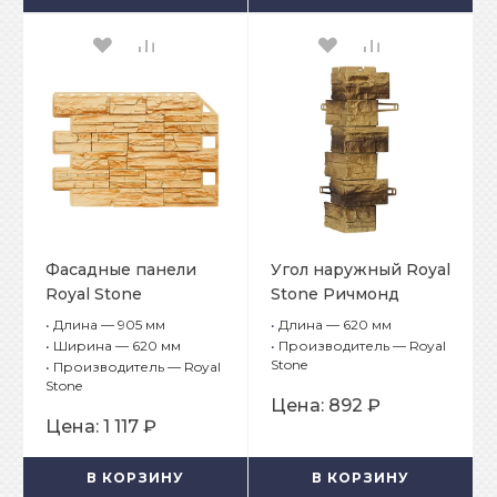
Фасадные панели
Угол наружный Royal
Royal Stone
Stone Ричмонд
коллекция Rocky
•
Длина — 905 мм
•
Длина — 620 мм
Stone Буффало
•
Ширина — 620 мм
•
Производитель — Royal
Stone
•
Производитель — Royal
Stone
Цена:
892 ₽
Цена:
1 117 ₽
В КОРЗИНУ
В КОРЗИНУ