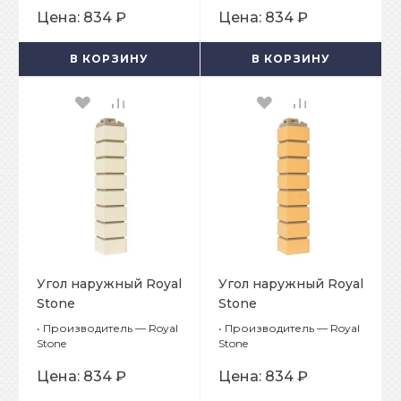
Цена:
834 ₽
Цена:
834 ₽
В КОРЗИНУ
В КОРЗИНУ
Угол наружный Royal
Угол наружный Royal
Stone
Stone
Облицовочный
Облицовочный
•
Производитель — Royal
•
Производитель — Royal
кирпич Нельсон
кирпич Квинстаун
Stone
Stone
Цена:
834 ₽
Цена:
834 ₽