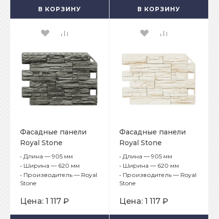
В КОРЗИНУ
В КОРЗИНУ
Фасадные панели
Фасадные панели
Royal Stone
Royal Stone
коллекция Rocky
коллекция Rocky
•
Длина — 905 мм
•
Длина — 905 мм
Stone Квебек
Stone Торонто
•
Ширина — 620 мм
•
Ширина — 620 мм
•
Производитель — Royal
•
Производитель — Royal
Stone
Stone
Цена:
1 117 ₽
Цена:
1 117 ₽