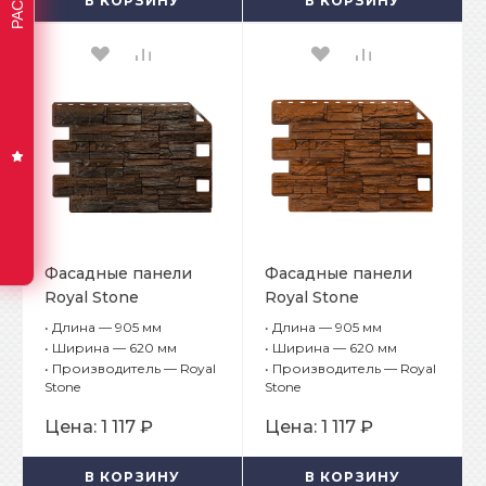
В КОРЗИНУ
В КОРЗИНУ
Фасадные панели
Фасадные панели
Royal Stone
Royal Stone
коллекция Rocky
коллекция Rocky
•
Длина — 905 мм
•
Длина — 905 мм
Stone Монреаль
Stone Калгари
•
Ширина — 620 мм
•
Ширина — 620 мм
•
Производитель — Royal
•
Производитель — Royal
Stone
Stone
Цена:
1 117 ₽
Цена:
1 117 ₽
В КОРЗИНУ
В КОРЗИНУ