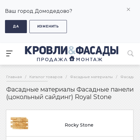
Ваш город Домодедово?
ДА
ИЗМЕНИТЬ
Главная
/
Каталог товаров
/
Фасадные материалы
/
Фасадные
Фасадные материалы Фасадные панели
(цокольный сайдинг) Royal Stone
Rocky Stone