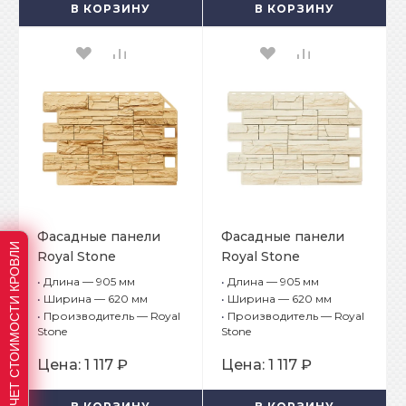
В КОРЗИНУ
В КОРЗИНУ
Фасадные панели
Фасадные панели
РАСЧЕТ СТОИМОСТИ КРОВЛИ
Royal Stone
Royal Stone
коллекция Rocky
коллекция Rocky
•
Длина — 905 мм
•
Длина — 905 мм
Stone Ричмонд
Stone Оттава
•
Ширина — 620 мм
•
Ширина — 620 мм
•
Производитель — Royal
•
Производитель — Royal
Stone
Stone
Цена:
1 117 ₽
Цена:
1 117 ₽