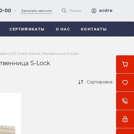
90-00
Заказать звонок
Поиск
ВОЙТИ
СЕРТИФИКАТЫ
О НАС
КОНТАКТЫ
 .
а
динг) Ю-пласт Хохла Лиственница S-Lock
твенница S-Lock
Сортировка