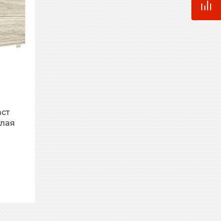
аст
тлая