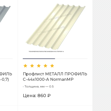
ОФИЛЬ
Профлист МЕТАЛЛ ПРОФИЛЬ
-0,7)
С-44x1000-A NormanMP
(ПЭ-01-1014-0,5)
•
Толщина, мм — 0.5
Цена:
860 ₽