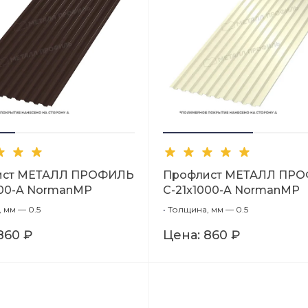
ист МЕТАЛЛ ПРОФИЛЬ
Профлист МЕТАЛЛ ПР
000-A NormanMP
С-21x1000-A NormanMP
RR32-0,5)
(ПЭ-01-1014-0,5)
 мм — 0.5
•
Толщина, мм — 0.5
860 ₽
Цена:
860 ₽