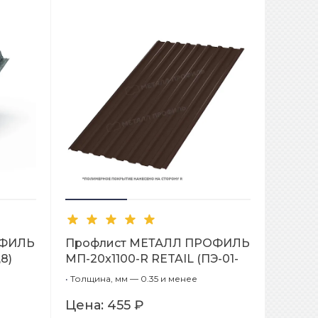
ОФИЛЬ
Профлист МЕТАЛЛ ПРОФИЛЬ
8)
МП-20x1100-R RETAIL (ПЭ-01-
8017-СТ)
•
Толщина, мм — 0.35 и менее
Цена:
455 ₽