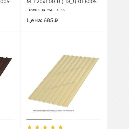
3005-
МП-20x1100-R (ПЭ_Д-01-6005-
0,45)
•
Толщина, мм — 0.45
Цена:
685 ₽