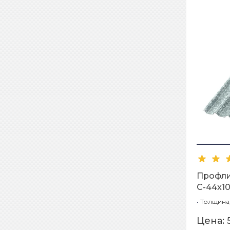
Профл
С-44x10
•
Толщина,
Цена: