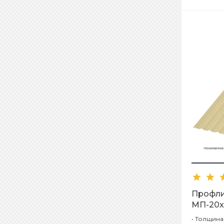
Профл
МП-20x1
1014-СТ
•
Толщина,