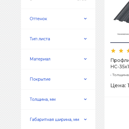
Оттенок
Тип листа
Материал
Профл
НС-35х1
Grey-0,5
•
Толщина,
Покрытие
Цена:
Толщина, мм
Габаритная ширина, мм