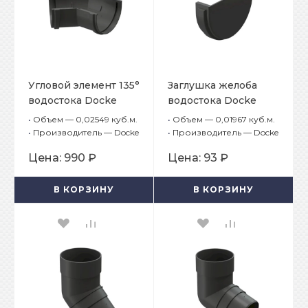
Угловой элемент 135°
Заглушка желоба
водостока Docke
водостока Docke
Premium Графит
Premium Графит
•
Объем — 0,02549 куб.м.
•
Объем — 0,01967 куб.м.
•
Производитель — Docke
•
Производитель — Docke
Цена:
990 ₽
Цена:
93 ₽
В КОРЗИНУ
В КОРЗИНУ