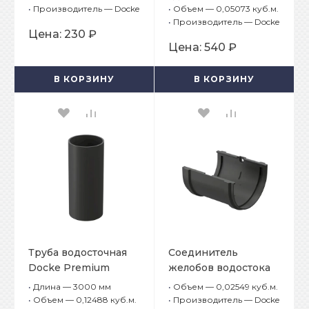
Premium Графит
•
Производитель — Docke
•
Объем — 0,05073 куб.м.
•
Производитель — Docke
Цена:
230 ₽
Цена:
540 ₽
В КОРЗИНУ
В КОРЗИНУ
Труба водосточная
Соединитель
Docke Premium
желобов водостока
Графит
Docke Premium
•
Длина — 3000 мм
•
Объем — 0,02549 куб.м.
Графит
•
Объем — 0,12488 куб.м.
•
Производитель — Docke