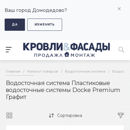
Ваш город Домодедово?
ДА
ИЗМЕНИТЬ
Главная
/
Каталог товаров
/
Водосточная система
/
Водосточ
Водосточная система Пластиковые
водосточные системы Docke Premium
Графит
Сортировка