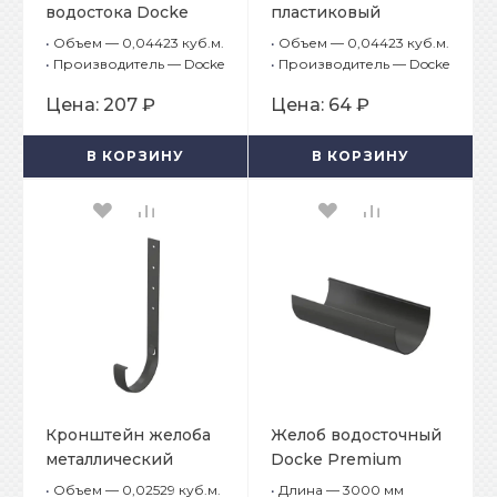
водостока Docke
пластиковый
Premium Графит
водостока Docke
•
Объем — 0,04423 куб.м.
•
Объем — 0,04423 куб.м.
Premium Графит
•
Производитель — Docke
•
Производитель — Docke
Цена:
207 ₽
Цена:
64 ₽
В КОРЗИНУ
В КОРЗИНУ
Кронштейн желоба
Желоб водосточный
металлический
Docke Premium
водостока Docke
Графит
•
Объем — 0,02529 куб.м.
•
Длина — 3000 мм