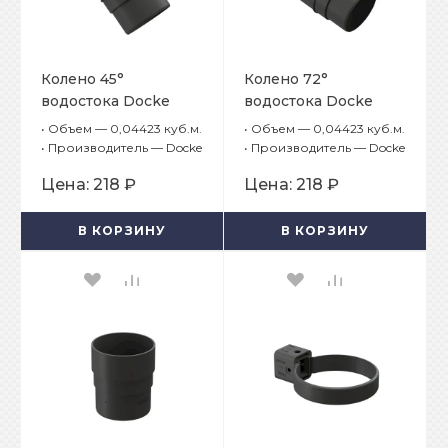
Колено 45°
Колено 72°
водостока Docke
водостока Docke
Premium Графит
Premium Графит
•
Объем — 0,04423 куб.м.
•
Объем — 0,04423 куб.м.
•
Производитель — Docke
•
Производитель — Docke
Цена:
218 ₽
Цена:
218 ₽
В КОРЗИНУ
В КОРЗИНУ