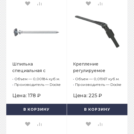
Шпилька
Крепление
специальная с
регулируемое
гайкой водостока
водостока Docke
•
Объем — 0,00184 куб.м.
•
Объем — 0,01967 куб.м.
Docke Premium
Premium Графит
•
Производитель — Docke
•
Производитель — Docke
Графит
Цена:
178 ₽
Цена:
225 ₽
В КОРЗИНУ
В КОРЗИНУ