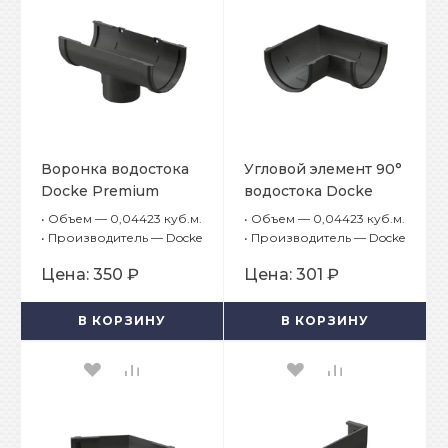
Воронка водостока
Угловой элемент 90°
Docke Premium
водостока Docke
Графит
Premium Графит
•
Объем — 0,04423 куб.м.
•
Объем — 0,04423 куб.м.
•
Производитель — Docke
•
Производитель — Docke
Цена:
350 ₽
Цена:
301 ₽
В КОРЗИНУ
В КОРЗИНУ