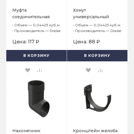
Муфта
Хомут
соединительная
универсальный
водостока Docke
водостока Docke
•
Объем — 0,04423 куб.м.
•
Объем — 0,04423 куб.м.
Premium Графит
Premium Графит
•
Производитель — Docke
•
Производитель — Docke
Цена:
117 ₽
Цена:
88 ₽
В КОРЗИНУ
В КОРЗИНУ
Наконечник
Кронштейн желоба