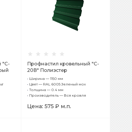
 "C-
Профнастил кровельный "C-
крый
20В" Полиэстер
Односторонний RAL 6005
•
Ширина — 1150 мм
Зеленый мох 0,4 мм
ьт
•
Цвет — RAL 6005 Зеленый мох
•
Толщина — 0.4 мм
•
Производитель — Вся кровля
Цена:
575 ₽
м.п.