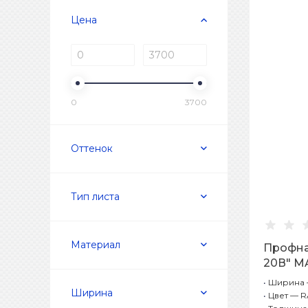
Цена
0
3700
Оттенок
Тип листа
Материал
Профна
20В" M
0,5 мм
•
Ширина —
Ширина
•
Цвет — R