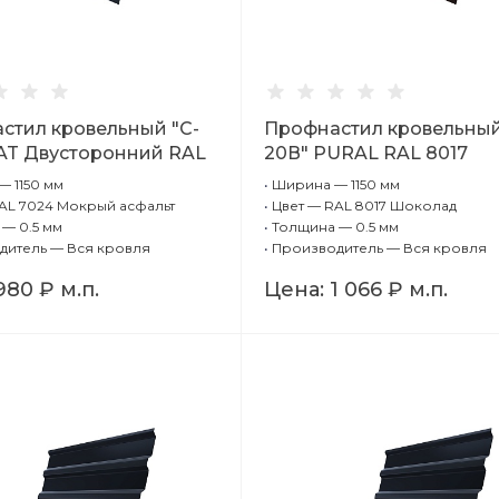
стил кровельный "C-
Профнастил кровельный
AT Двусторонний RAL
20В" PURAL RAL 8017
окрый асфальт 0,5 мм
Шоколад 0,5 мм
 1150 мм
•
Ширина — 1150 мм
AL 7024 Мокрый асфальт
•
Цвет — RAL 8017 Шоколад
— 0.5 мм
•
Толщина — 0.5 мм
дитель — Вся кровля
•
Производитель — Вся кровля
980 ₽
м.п.
Цена:
1 066 ₽
м.п.