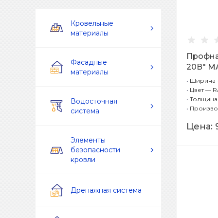
Кровельные
материалы
Профна
Фасадные
20В" M
материалы
7024 М
•
Ширина —
•
Цвет — R
•
Толщина 
Водосточная
•
Произво
система
Цена:
Элементы
безопасности
кровли
Дренажная система