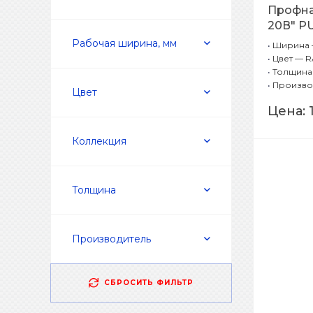
Профна
20В" P
Зелены
Рабочая ширина, мм
•
Ширина —
•
Цвет — R
•
Толщина 
•
Произво
Цвет
Цена:
Коллекция
Толщина
Производитель
СБРОСИТЬ ФИЛЬТР