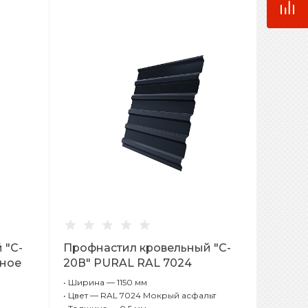
 "C-
Профнастил кровельный "C-
сное
20В" PURAL RAL 7024
Мокрый асфальт 0,5 мм
•
Ширина — 1150 мм
•
Цвет — RAL 7024 Мокрый асфальт