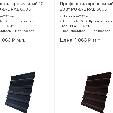
стил кровельный "C-
Профнастил кровельный
URAL RAL 6005
20В" PURAL RAL 3005
й мох 0,5 мм
Красное вино 0,5 мм
 1150 мм
•
Ширина — 1150 мм
AL 6005 Зеленый мох
•
Цвет — RAL 3005 Красное вино
— 0.5 мм
•
Толщина — 0.5 мм
дитель — Вся кровля
•
Производитель — Вся кровля
1 066 ₽
м.п.
Цена:
1 066 ₽
м.п.