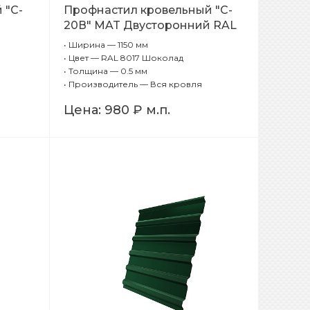
 "C-
Профнастил кровельный "C-
20В" MAT Двусторонний RAL
8017 Шоколад 0,5 мм
•
Ширина — 1150 мм
•
Цвет — RAL 8017 Шоколад
•
Толщина — 0.5 мм
•
Производитель — Вся кровля
Цена:
980 ₽
м.п.