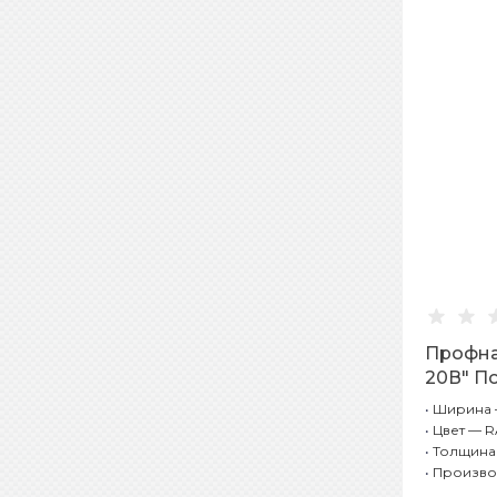
Профна
20В" П
Одност
•
Ширина —
Красное
•
Цвет — R
•
Толщина 
•
Произво