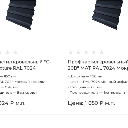
стил кровельный "C-
Профнастил кровельный
xture RAL 7024
20В" MAT RAL 7024 Мо
 асфальт 0,45 мм
асфальт 0,5 мм
 1150 мм
•
Ширина — 1150 мм
AL 7024 Мокрый асфальт
•
Цвет — RAL 7024 Мокрый асфал
— 0.45 мм
•
Толщина — 0.5 мм
дитель — Вся кровля
•
Производитель — Вся кровля
924 ₽
м.п.
Цена:
1 050 ₽
м.п.