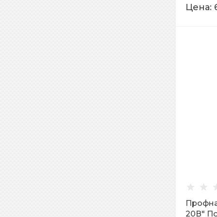
Цена:
Профна
20В" П