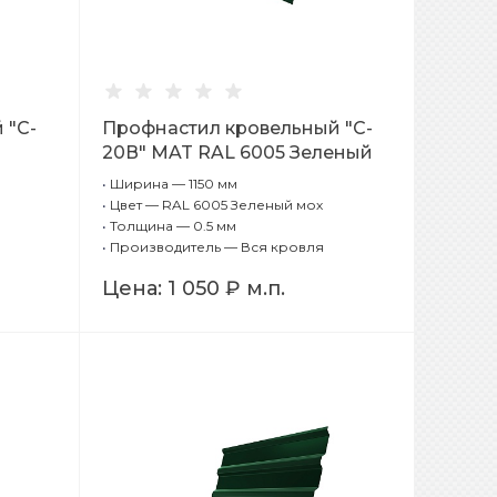
 "C-
Профнастил кровельный "C-
20В" MAT RAL 6005 Зеленый
мох 0,5 мм
•
Ширина — 1150 мм
•
Цвет — RAL 6005 Зеленый мох
•
Толщина — 0.5 мм
•
Производитель — Вся кровля
Цена:
1 050 ₽
м.п.