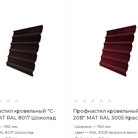
стил кровельный "C-
Профнастил кровельный
AT RAL 8017 Шоколад
20В" MAT RAL 3005 Кра
вино 0,5 мм
 1150 мм
•
Ширина — 1150 мм
AL 8017 Шоколад
•
Цвет — RAL 3005 Красное вино