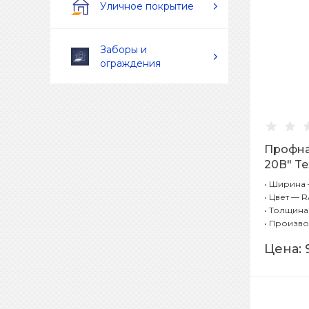
Уличное покрытие
Заборы и
ограждения
Профна
20В" Te
Мокрый
•
Ширина —
•
Цвет — R
•
Толщина 
•
Произво
Цена: