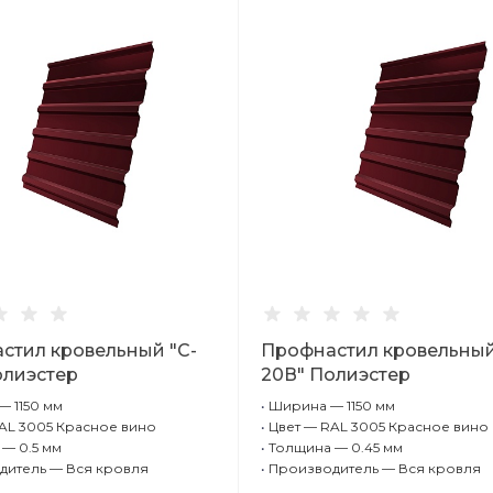
стил кровельный "C-
Профнастил кровельный
олиэстер
20В" Полиэстер
оронний RAL 3005
Односторонний RAL 30
 1150 мм
•
Ширина — 1150 мм
 вино 0,5 мм
Красное вино 0,45 мм
AL 3005 Красное вино
•
Цвет — RAL 3005 Красное вино
— 0.5 мм
•
Толщина — 0.45 мм
дитель — Вся кровля
•
Производитель — Вся кровля