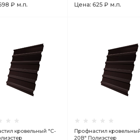
698 ₽
м.п.
Цена:
625 ₽
м.п.
стил кровельный "C-
Профнастил кровельный
олиэстер
20В" Полиэстер