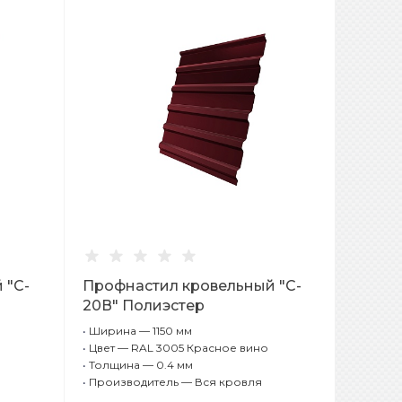
 "C-
Профнастил кровельный "C-
20В" Полиэстер
05
Односторонний RAL 3005
•
Ширина — 1150 мм
Красное вино 0,4 мм
•
Цвет — RAL 3005 Красное вино
•
Толщина — 0.4 мм
•
Производитель — Вся кровля