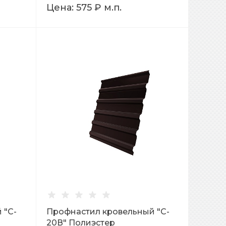
Цена:
575 ₽
м.п.
 "C-
Профнастил кровельный "C-
20В" Полиэстер