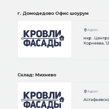
г. Домодедово Офис шоурум
Адрес:
мкр . Центр
Корнеева, 1
Склад: Михнево
Адрес:
Астафьевска