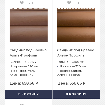
Сайдинг под бревно
Сайдинг под бревно
Альта-Профиль
Альта-Профиль
Blockhouse Премиум
Blockhouse Премиум
•
Длина — 3100 мм
•
Длина — 3100 мм
BH-02 Красно-
BH-02 Дуб светлый
•
Ширина — 320 мм
•
Ширина — 320 мм
коричневый
•
Производитель —
•
Производитель —
Альта-Профиль
Альта-Профиль
Цена:
658.66 ₽
Цена:
658.66 ₽
В КОРЗИНУ
В КОРЗИНУ