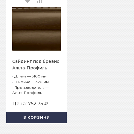
Сайдинг под бревно
Альта-Профиль
Blockhouse Премиум
•
Длина — 3100 мм
BH-02 Орех темный
•
Ширина — 320 мм
•
Производитель —
Альта-Профиль
Цена:
752.75 ₽
В КОРЗИНУ