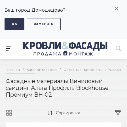
Ваш город Домодедово?
ДА
ИЗМЕНИТЬ
Главная
/
Каталог товаров
/
Фасадные материалы
/
Фасадные
Фасадные материалы Виниловый
сайдинг Альта Профиль Blockhouse
Премиум BH-02
Сортировка