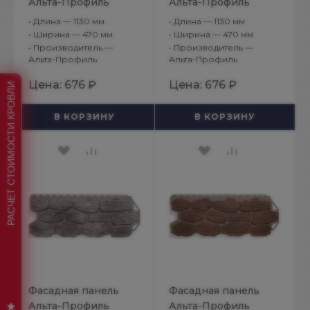
Альта-Профиль
Альта-Профиль
Бутовый камень
Бутовый камень
•
Длина — 1130 мм
•
Длина — 1130 мм
Датский
Нормандский
•
Ширина — 470 мм
•
Ширина — 470 мм
•
Производитель —
•
Производитель —
Альта-Профиль
Альта-Профиль
Цена:
676 ₽
Цена:
676 ₽
РАСЧЕТ СТОИМОСТИ КРОВЛИ
В КОРЗИНУ
В КОРЗИНУ
Фасадная панель
Фасадная панель
Альта-Профиль
Альта-Профиль