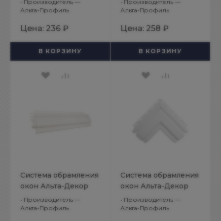
•
Производитель —
•
Производитель —
Угол доборного
Планка отделочная
Альта-Профиль
Альта-Профиль
элемента откоса
для откоса
Цена:
236 ₽
Цена:
258 ₽
В КОРЗИНУ
В КОРЗИНУ
Система обрамления
Система обрамления
окон Альта-Декор
окон Альта-Декор
Классик
Классик
•
Производитель —
•
Производитель —
Белоснежный
Белоснежный Угол
Альта-Профиль
Альта-Профиль
Наличник
наличника