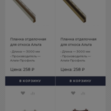
Планка отделочная
Планка отделочная
для откоса Альта
для откоса Альта
Декор Кремовый
Декор Песчаный
•
Длина — 3000 мм
•
Длина — 3000 мм
•
Производитель —
•
Производитель —
Альта-Профиль
Альта-Профиль
Цена:
258 ₽
Цена:
258 ₽
В КОРЗИНУ
В КОРЗИНУ