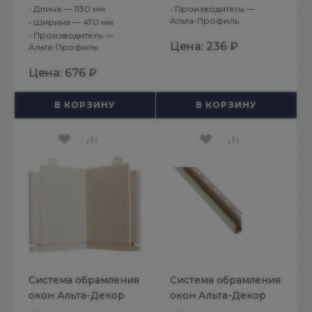
Бутовый камень
Классик Кремовый
•
Длина — 1130 мм
•
Производитель —
Норвежский
Угол откоса
Альта-Профиль
•
Ширина — 470 мм
•
Производитель —
Цена:
236 ₽
Альта-Профиль
Цена:
676 ₽
В КОРЗИНУ
В КОРЗИНУ
Система обрамления
Система обрамления
окон Альта-Декор
окон Альта-Декор
Классик Кремовый
Классик Кремовый