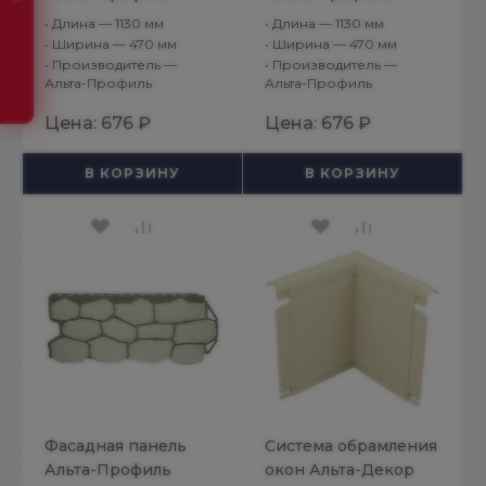
Бутовый камень
Бутовый камень
•
Длина — 1130 мм
•
Длина — 1130 мм
Скандинавский
Скифский
•
Ширина — 470 мм
•
Ширина — 470 мм
•
Производитель —
•
Производитель —
Альта-Профиль
Альта-Профиль
Цена:
676 ₽
Цена:
676 ₽
В КОРЗИНУ
В КОРЗИНУ
Фасадная панель
Система обрамления
Альта-Профиль
окон Альта-Декор