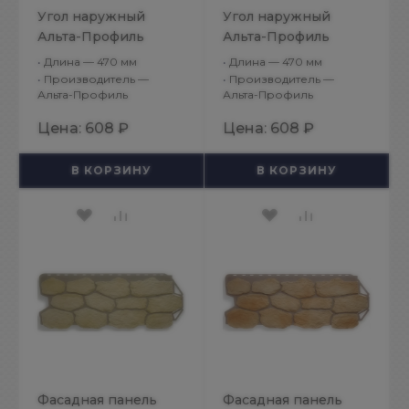
Угол наружный
Угол наружный
Альта-Профиль
Альта-Профиль
Бутовый камень
Бутовый камень
•
Длина — 470 мм
•
Длина — 470 мм
Скандинавский
Скифский
•
Производитель —
•
Производитель —
Альта-Профиль
Альта-Профиль
Цена:
608 ₽
Цена:
608 ₽
В КОРЗИНУ
В КОРЗИНУ
Фасадная панель
Фасадная панель