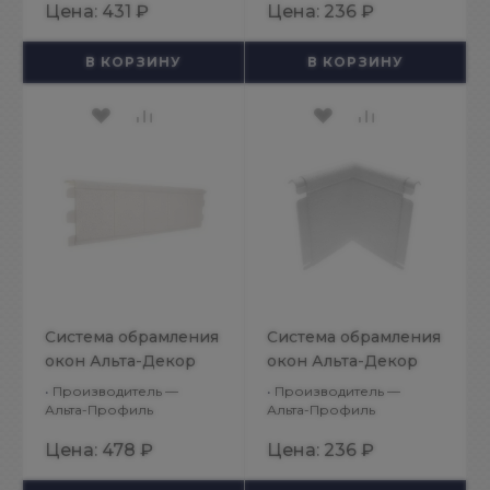
Цена:
431 ₽
Цена:
236 ₽
В КОРЗИНУ
В КОРЗИНУ
Система обрамления
Система обрамления
окон Альта-Декор
окон Альта-Декор
Классик
Классик
•
Производитель —
•
Производитель —
Белоснежный Откос
Белоснежный Угол
Альта-Профиль
Альта-Профиль
универсальный
откоса
Цена:
478 ₽
Цена:
236 ₽
универсального