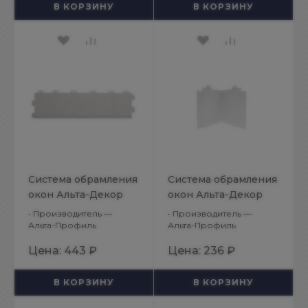
В КОРЗИНУ
В КОРЗИНУ
Система обрамления
Система обрамления
окон Альта-Декор
окон Альта-Декор
Классик
Классик
•
Производитель —
•
Производитель —
Белоснежный
Белоснежный Угол
Альта-Профиль
Альта-Профиль
Доборный элемент
доборного элемента
Цена:
443 ₽
Цена:
236 ₽
откоса
откоса
В КОРЗИНУ
В КОРЗИНУ