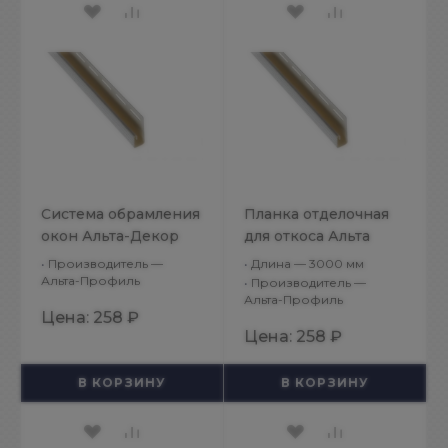
Система обрамления
Планка отделочная
окон Альта-Декор
для откоса Альта
Классик
Декор Белоснежный
•
Производитель —
•
Длина — 3000 мм
Белоснежный
Альта-Профиль
•
Производитель —
Альта-Профиль
Планка отделочная
Цена:
258 ₽
откоса
Цена:
258 ₽
В КОРЗИНУ
В КОРЗИНУ