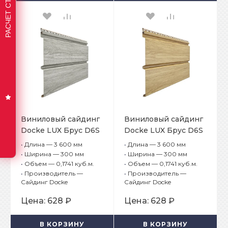
Виниловый сайдинг
Виниловый сайдинг
Docke LUX Брус D6S
Docke LUX Брус D6S
Канадская берёза
Зрелый каштан
•
Длина — 3 600 мм
•
Длина — 3 600 мм
•
Ширина — 300 мм
•
Ширина — 300 мм
•
Объем — 0,1741 куб.м.
•
Объем — 0,1741 куб.м.
•
Производитель —
•
Производитель —
Сайдинг Docke
Сайдинг Docke
Цена:
628 ₽
Цена:
628 ₽
В КОРЗИНУ
В КОРЗИНУ