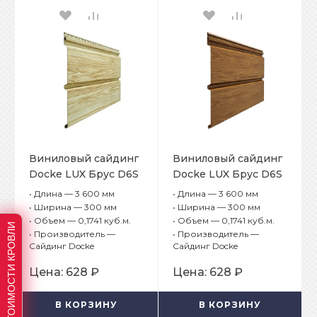
Виниловый сайдинг
Виниловый сайдинг
Docke LUX Брус D6S
Docke LUX Брус D6S
Рябина
Миндаль
•
Длина — 3 600 мм
•
Длина — 3 600 мм
•
Ширина — 300 мм
•
Ширина — 300 мм
•
Объем — 0,1741 куб.м.
•
Объем — 0,1741 куб.м.
РАСЧЕТ СТОИМОСТИ КРОВЛИ
•
Производитель —
•
Производитель —
Сайдинг Docke
Сайдинг Docke
Цена:
628 ₽
Цена:
628 ₽
В КОРЗИНУ
В КОРЗИНУ