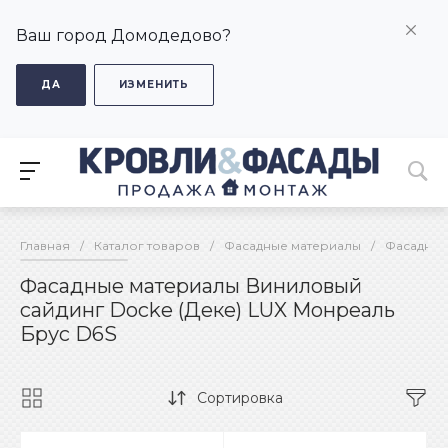
Ваш город Домодедово?
ДА
ИЗМЕНИТЬ
Главная
/
Каталог товаров
/
Фасадные материалы
/
Фасадные
Фасадные материалы Виниловый
сайдинг Docke (Деке) LUX Монреаль
Брус D6S
Сортировка