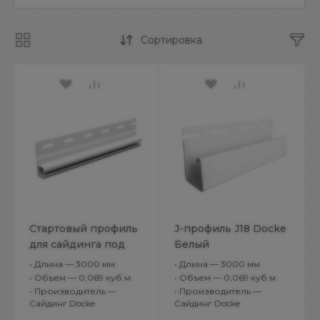
Сортировка
Стартовый профиль
J-профиль J18 Docke
для сайдинга под
Белый
камень
•
Длина — 3000 мм
•
Длина — 3000 мм
•
Объем — 0,069 куб.м.
•
Объем — 0,069 куб.м.
•
Производитель —
•
Производитель —
Сайдинг Docke
Сайдинг Docke