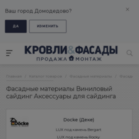
Ваш город Домодедово?
ДА
ИЗМЕНИТЬ
Главная
/
Каталог товаров
/
Фасадные материалы
/
Фасадные
Фасадные материалы Виниловый
сайдинг Аксессуары для сайдинга
Docke (Деке)
LUX под камень Bergart
LUX под камень Rocky