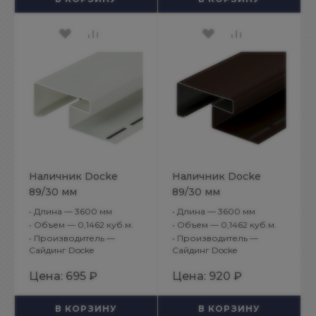
Наличник Docke
Наличник Docke
89/30 мм
89/30 мм
универсальный
универсальный
•
Длина — 3600 мм
•
Длина — 3600 мм
Белый
Шоколадный
•
Объем — 0,1462 куб.м.
•
Объем — 0,1462 куб.м.
•
Производитель —
•
Производитель —
Сайдинг Docke
Сайдинг Docke
Цена:
695 ₽
Цена:
920 ₽
В КОРЗИНУ
В КОРЗИНУ