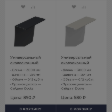
Универсальный
Универсальный
околооконный
околооконный
профиль Docke
профиль Docke
•
Длина — 3000 мм
•
Длина — 3000 мм
89/254 мм, 3 м,
89/254 мм, 3 м,
•
Ширина — 254 мм
•
Ширина — 254 мм
Графит
Пломбир
•
Объем — 0,12 куб.м.
•
Объем — 0,12 куб.м.
•
Производитель —
•
Производитель —
Сайдинг Docke
Сайдинг Docke
Цена:
890 ₽
Цена:
580 ₽
В КОРЗИНУ
В КОРЗИНУ