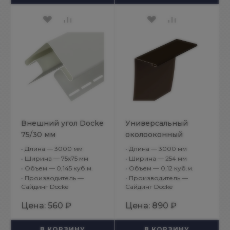
Внешний угол Docke
Универсальный
75/30 мм
околооконный
универсальный
профиль Docke
•
Длина — 3000 мм
•
Длина — 3000 мм
Белый
89/254 мм, 3 м,
•
Ширина — 75х75 мм
•
Ширина — 254 мм
Шоколад
•
Объем — 0,145 куб.м.
•
Объем — 0,12 куб.м.
•
Производитель —
•
Производитель —
Сайдинг Docke
Сайдинг Docke
Цена:
560 ₽
Цена:
890 ₽
В КОРЗИНУ
В КОРЗИНУ