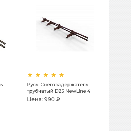
ль
Русь: Снегозадержатель
трубчатый D25 NewLine 4
опоры 3 м.
Цена:
990 ₽