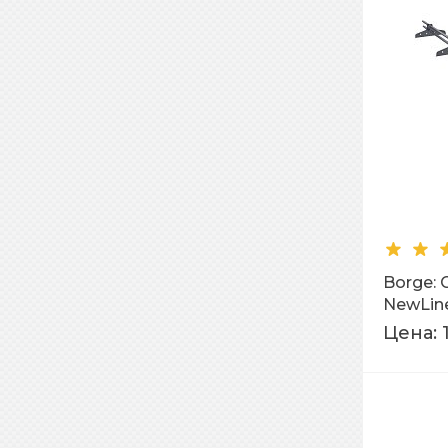
Borge:
NewLine
Цена: