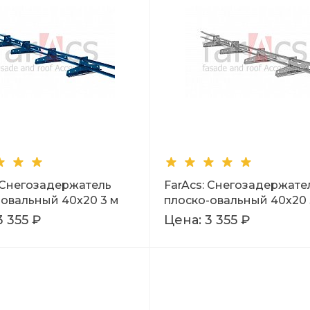
: Снегозадержатель
FarAcs: Снегозадержате
-овальный 40х20 3 м
плоско-овальный 40х20 
5
Ral 7004
3 355 ₽
Цена:
3 355 ₽