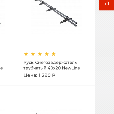
Русь: Снегозадержатель
ne
трубчатый 40х20 NewLine
L=3м Ral 7024
Цена:
1 290 ₽