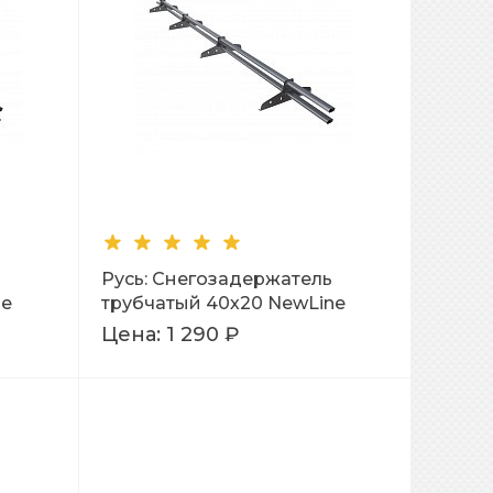
Русь: Снегозадержатель
ne
трубчатый 40х20 NewLine
L=3м Ral 7004
Цена:
1 290 ₽