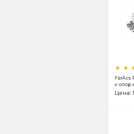
FarAcs
х опор
Фальце
Цена: