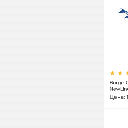
Borge:
NewLine
Цена: