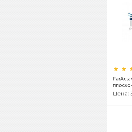
FarAcs
плоско
Ral 500
Цена: