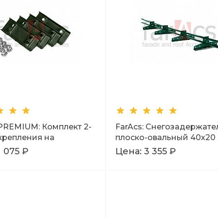
 PREMIUM: Комплект 2-
FarAcs: Снегозадержате
 крепления на
плоско-овальный 40х20 
вую кровлю RR 11
Ral 6005
1 075 ₽
Цена:
3 355 ₽