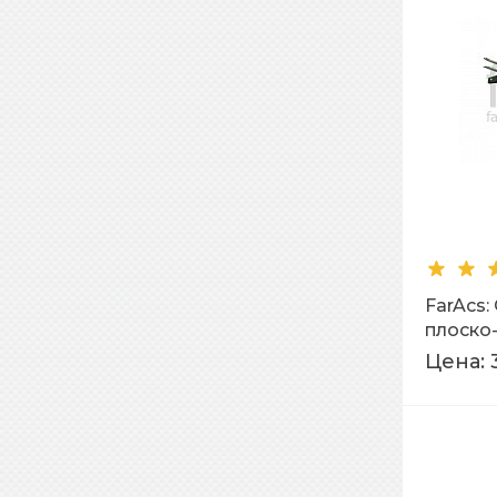
FarAcs
плоско
RR 11
Цена: