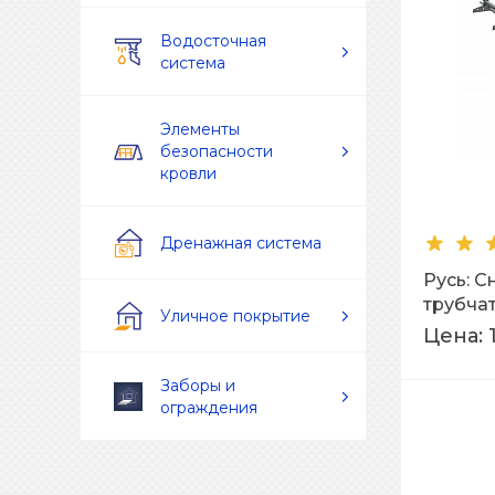
Водосточная
система
Элементы
безопасности
кровли
Дренажная система
Русь: 
трубча
Уличное покрытие
L=3м Ra
Цена:
Заборы и
ограждения