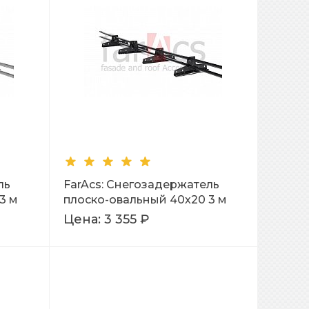
ль
FarAcs: Снегозадержатель
3 м
плоско-овальный 40х20 3 м
Ral 9005
Цена:
3 355 ₽