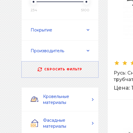
234
5100
Покрытие
Производитель
СБРОСИТЬ ФИЛЬТР
Русь: 
трубча
L=3м Ra
Цена:
Кровельные
материалы
Фасадные
материалы