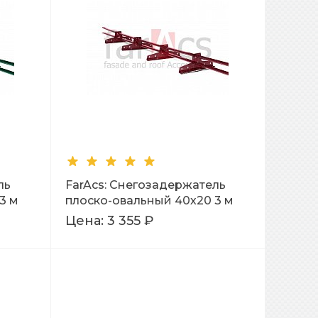
ль
FarAcs: Снегозадержатель
3 м
плоско-овальный 40х20 3 м
Ral 3005
Цена:
3 355 ₽