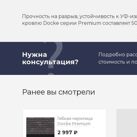
Прочность на разрыв, устойчивость к УФ-из
кровлю Docke серии Premium составляет 50 
Нужна
Подробно расс
консультация?
стоимость и 
Ранее вы смотрели
Гибкая черепица
Docke Premium
Женева (Фладен),
2 997 ₽
1,00м