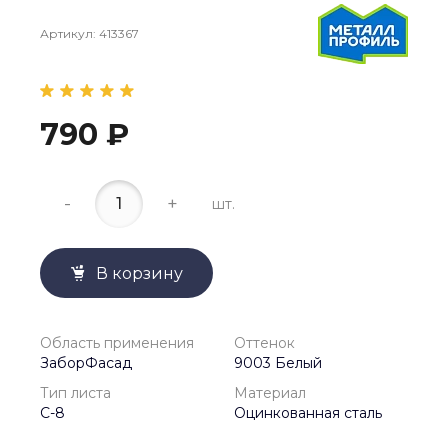
Артикул:
413367
790 ₽
-
+
шт.
В корзину
Область применения
Оттенок
ЗаборФасад
9003 Белый
Тип листа
Материал
С-8
Оцинкованная сталь