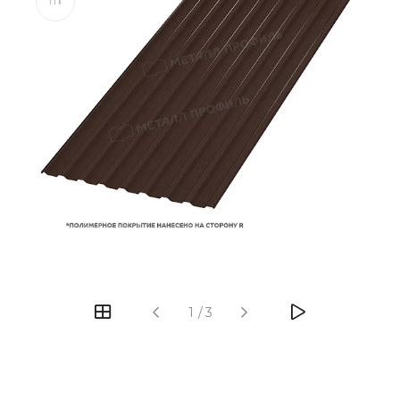
1
/
3