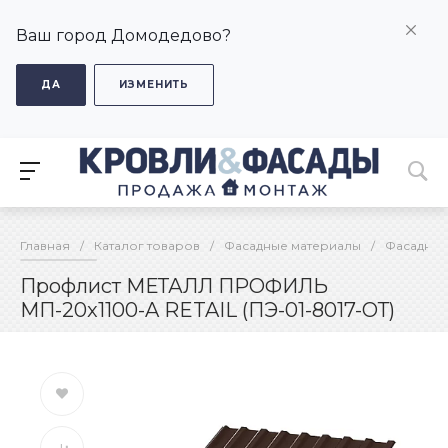
Ваш город Домодедово?
ДА
ИЗМЕНИТЬ
Главная
/
Каталог товаров
/
Фасадные материалы
/
Фасадные
Профлист МЕТАЛЛ ПРОФИЛЬ
МП-20x1100-A RETAIL (ПЭ-01-8017-ОТ)