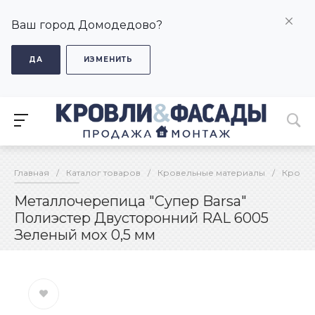
Ваш город Домодедово?
ДА
ИЗМЕНИТЬ
Главная
/
Каталог товаров
/
Кровельные материалы
/
Кровел
Металлочерепица "Супер Barsa"
Полиэстер Двусторонний RAL 6005
Зеленый мох 0,5 мм