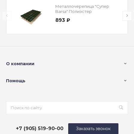
Металлочерепица "Супер
Barsa" Полиэстер
Двусторонний RAL 6005
893 ₽
Зеленый мох 0,5 мм
О компании
Помощь
+7 (905) 519-90-00
Заказать звонок