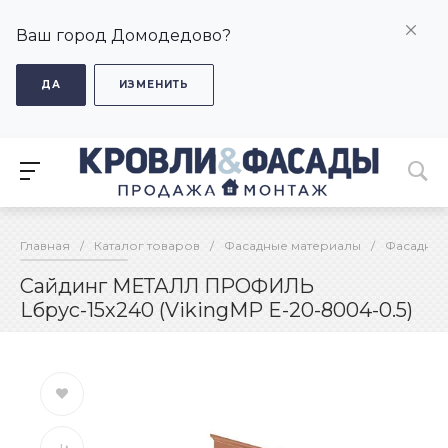
Ваш город Домодедово?
ДА
ИЗМЕНИТЬ
Главная
/
Каталог товаров
/
Фасадные материалы
/
Фасадные
Сайдинг МЕТАЛЛ ПРОФИЛЬ
Lбрус-15х240 (VikingMP E-20-8004-0.5)