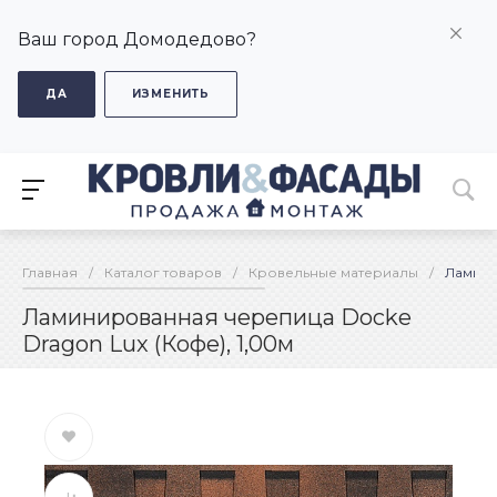
Ваш город Домодедово?
ДА
ИЗМЕНИТЬ
Главная
/
Каталог товаров
/
Кровельные материалы
/
Ламини
Ламинированная черепица Docke
Dragon Lux (Кофе), 1,00м