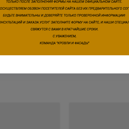
лучению и гибкость битумного основания соответств
лет.
кажем о наших услугах, видах работ и типовых проек
подготовим индивидуальное предложение!