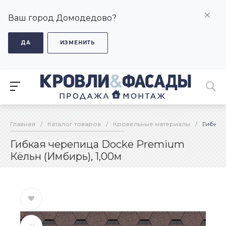
Ваш город Домодедово?
ДА
ИЗМЕНИТЬ
Главная
/
Каталог товаров
/
Кровельные материалы
/
Гибкая
Гибкая черепица Docke Premium
Кёльн (Имбирь), 1,00м