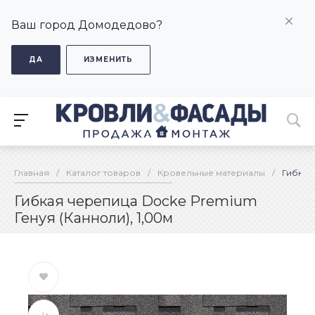
Ваш город Домодедово?
ДА
ИЗМЕНИТЬ
Главная
/
Каталог товаров
/
Кровельные материалы
/
Гибкая
Гибкая черепица Docke Premium
Генуя (Канноли), 1,00м