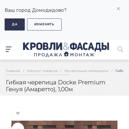
Ваш город Домодедово?
ДА
ИЗМЕНИТЬ
Главная
/
Каталог товаров
/
Кровельные материалы
/
Гибкая
Гибкая черепица Docke Premium
Генуя (Амаретто), 1,00м