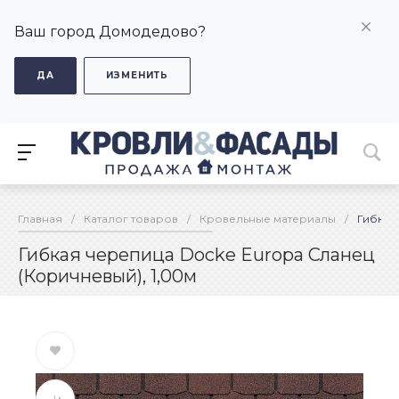
Ваш город Домодедово?
ДА
ИЗМЕНИТЬ
Главная
/
Каталог товаров
/
Кровельные материалы
/
Гибкая
Гибкая черепица Docke Europa Сланец
(Коричневый), 1,00м