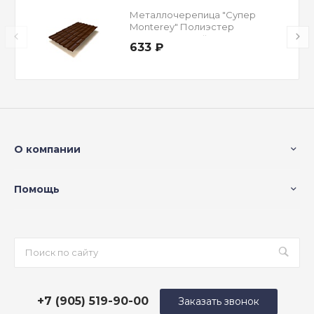
Металлочерепица "Супер
Monterey" Полиэстер
Односторонний RAL 8017
633 ₽
Шоколад 0,45 мм
О компании
Помощь
+7 (905) 519-90-00
Заказать звонок