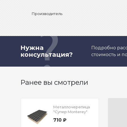
Производитель
Нужна
Подробно расс
консультация?
стоимость и 
Ранее вы смотрели
Металлочерепица
"Супер Monterey"
Полиэстер
710 ₽
Односторонний RAL
7024 Мокрый