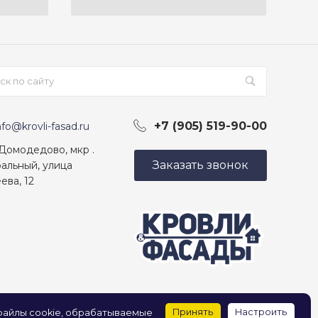
+7 (905) 519-90-00
nfo@krovli-fasad.ru
 Домодедово, мкр .
Заказать звонок
альный, улица
ева, 12
Принять
Настроить
 файлы cookie, обрабатываемые