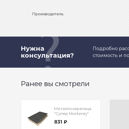
Производитель
Нужна
Подробно расс
консультация?
стоимость и 
Ранее вы смотрели
Металлочерепица
"Супер Monterey"
Полиэстер
831 ₽
Двусторонний RAL
7024 Мокрый