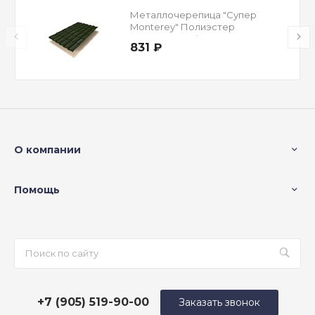
Металлочерепица "Супер
Monterey" Полиэстер
Двусторонний RAL 6005
831 ₽
Зеленый мох 0,45 мм
О компании
Помощь
+7 (905) 519-90-00
Заказать звонок