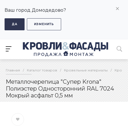
Ваш город Домодедово?
ДА
ИЗМЕНИТЬ
Главная
/
Каталог товаров
/
Кровельные материалы
/
Кровел
Металлочерепица "Супер Krona"
Полиэстер Односторонний RAL 7024
Мокрый асфальт 0,5 мм