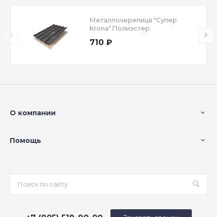
Металлочерепица "Супер
Krona" Полиэстер
Односторонний RAL 7024
710 ₽
Мокрый асфальт 0,5 мм
О компании
Помощь