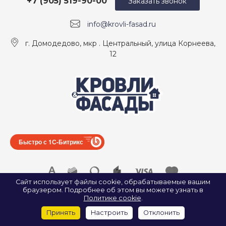
+7 (905) 519-90-00
Заказать звонок
info@krovli-fasad.ru
г. Домодедово, мкр . Центральный, улица Корнеева,
12
Быстро с 1С-Битрикс
Сайт использует файлы cookie, обрабатываемые вашим
браузером. Подробнее об этом вы можете узнать в
© 2026 ООО «КРОВЛИ И ФАСАДЫ», Все права защищены.
Политике cookie
.
ИП Найда А. А. ИНН: 500907922547
Принять
Настроить
Отклонить