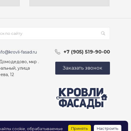
+7 (905) 519-90-00
nfo@krovli-fasad.ru
 Домодедово, мкр .
Заказать звонок
альный, улица
ева, 12
Принять
Настроить
 файлы cookie, обрабатываемые