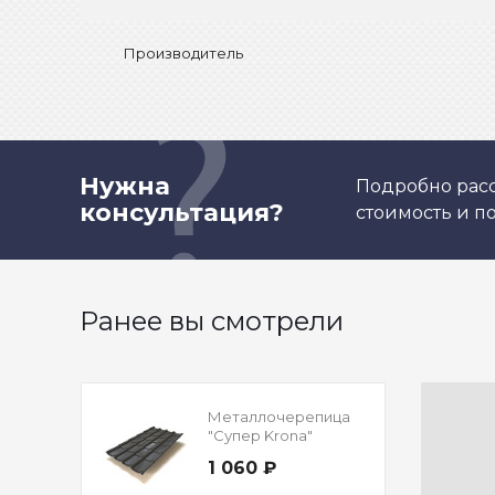
Производитель
Нужна
Подробно расс
консультация?
стоимость и 
Ранее вы смотрели
Металлочерепица
"Супер Krona"
Полиэстер
1 060 ₽
Двусторонний RAL
7024 Мокрый