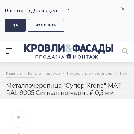
Ваш город Домодедово?
ДА
ИЗМЕНИТЬ
Главная
/
Каталог товаров
/
Кровельные материалы
/
Кровел
Металлочерепица "Супер Krona" MAT
RAL 9005 Сигнально-черный 0,5 мм