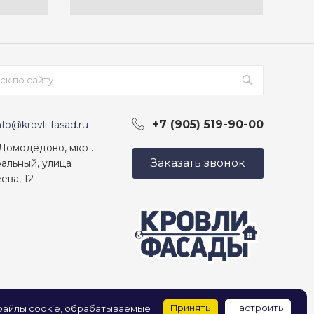
+7 (905) 519-90-00
nfo@krovli-fasad.ru
 Домодедово, мкр .
Заказать звонок
альный, улица
ева, 12
Принять
Настроить
 файлы cookie, обрабатываемые