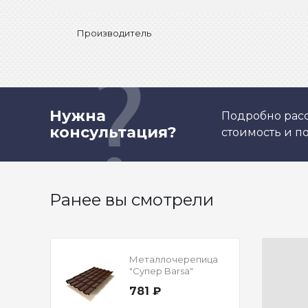
Производитель
Нужна
Подробно расс
консультация?
стоимость и 
Ранее вы смотрели
Металлочерепица
"Супер Barsa"
Texture RAL 8017
781 ₽
Шоколад 0,45 мм